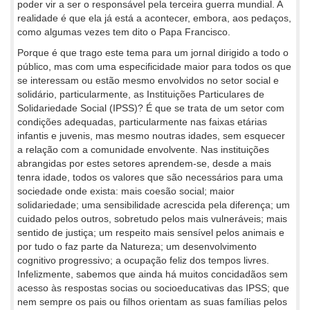
poder vir a ser o responsável pela terceira guerra mundial. A
realidade é que ela já está a acontecer, embora, aos pedaços,
como algumas vezes tem dito o Papa Francisco.
Porque é que trago este tema para um jornal dirigido a todo o
público, mas com uma especificidade maior para todos os que
se interessam ou estão mesmo envolvidos no setor social e
solidário, particularmente, as Instituições Particulares de
Solidariedade Social (IPSS)? É que se trata de um setor com
condições adequadas, particularmente nas faixas etárias
infantis e juvenis, mas mesmo noutras idades, sem esquecer
a relação com a comunidade envolvente. Nas instituições
abrangidas por estes setores aprendem-se, desde a mais
tenra idade, todos os valores que são necessários para uma
sociedade onde exista: mais coesão social; maior
solidariedade; uma sensibilidade acrescida pela diferença; um
cuidado pelos outros, sobretudo pelos mais vulneráveis; mais
sentido de justiça; um respeito mais sensível pelos animais e
por tudo o faz parte da Natureza; um desenvolvimento
cognitivo progressivo; a ocupação feliz dos tempos livres.
Infelizmente, sabemos que ainda há muitos concidadãos sem
acesso às respostas socias ou socioeducativas das IPSS; que
nem sempre os pais ou filhos orientam as suas famílias pelos