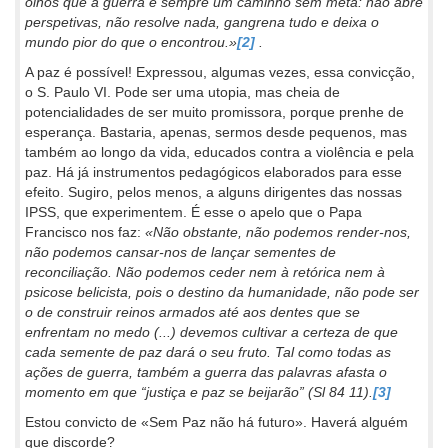
olhos que a guerra é sempre um caminho sem meta: não abre
perspetivas, não resolve nada, gangrena tudo e deixa o
mundo pior do que o encontrou.»
[2]
.
A paz é possível! Expressou, algumas vezes, essa convicção,
o S. Paulo VI. Pode ser uma utopia, mas cheia de
potencialidades de ser muito promissora, porque prenhe de
esperança. Bastaria, apenas, sermos desde pequenos, mas
também ao longo da vida, educados contra a violência e pela
paz. Há já instrumentos pedagógicos elaborados para esse
efeito. Sugiro, pelos menos, a alguns dirigentes das nossas
IPSS, que experimentem. É esse o apelo que o Papa
Francisco nos faz:
«Não obstante, não podemos render-nos,
não podemos cansar-nos de lançar sementes de
reconciliação. Não podemos ceder nem à retórica nem à
psicose belicista, pois o destino da humanidade, não pode ser
o de construir reinos armados até aos dentes que se
enfrentam no medo (...) devemos cultivar a certeza de que
cada semente de paz dará o seu fruto. Tal como todas as
ações de guerra, também a guerra das palavras afasta o
momento em que “justiça e paz se beijarão” (Sl 84 11).
[3]
Estou convicto de «Sem Paz não há futuro». Haverá alguém
que discorde?