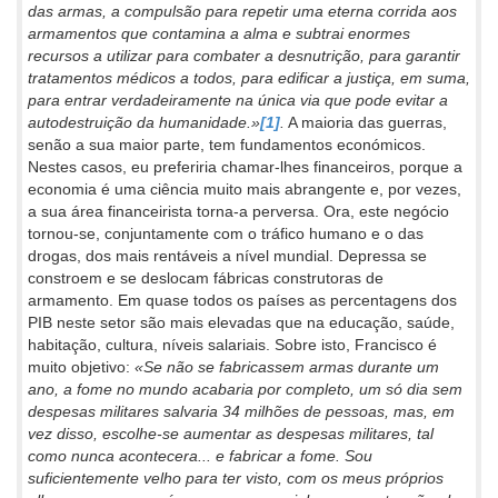
das armas, a compulsão para repetir uma eterna corrida aos
armamentos que contamina a alma e subtrai enormes
recursos a utilizar para combater a desnutrição, para garantir
tratamentos médicos a todos, para edificar a justiça, em suma,
para entrar verdadeiramente na única via que pode evitar a
autodestruição da humanidade.»
[1]
.
A maioria das guerras,
senão a sua maior parte, tem fundamentos económicos.
Nestes casos, eu preferiria chamar-lhes financeiros, porque a
economia é uma ciência muito mais abrangente e, por vezes,
a sua área financeirista torna-a perversa. Ora, este negócio
tornou-se, conjuntamente com o tráfico humano e o das
drogas, dos mais rentáveis a nível mundial. Depressa se
constroem e se deslocam fábricas construtoras de
armamento. Em quase todos os países as percentagens dos
PIB neste setor são mais elevadas que na educação, saúde,
habitação, cultura, níveis salariais. Sobre isto, Francisco é
muito objetivo:
«Se não se fabricassem armas durante um
ano, a fome no mundo acabaria por completo, um só dia sem
despesas militares salvaria 34 milhões de pessoas, mas, em
vez disso, escolhe-se aumentar as despesas militares, tal
como nunca acontecera... e fabricar a fome. Sou
suficientemente velho para ter visto, com os meus próprios