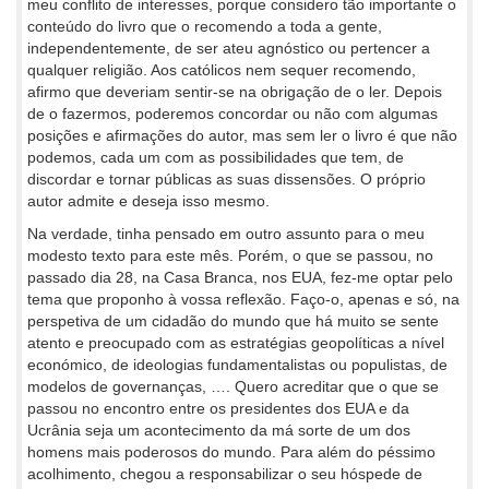
meu conflito de interesses, porque considero tão importante o
conteúdo do livro que o recomendo a toda a gente,
independentemente, de ser ateu agnóstico ou pertencer a
qualquer religião. Aos católicos nem sequer recomendo,
afirmo que deveriam sentir-se na obrigação de o ler. Depois
de o fazermos, poderemos concordar ou não com algumas
posições e afirmações do autor, mas sem ler o livro é que não
podemos, cada um com as possibilidades que tem, de
discordar e tornar públicas as suas dissensões. O próprio
autor admite e deseja isso mesmo.
Na verdade, tinha pensado em outro assunto para o meu
modesto texto para este mês. Porém, o que se passou, no
passado dia 28, na Casa Branca, nos EUA, fez-me optar pelo
tema que proponho à vossa reflexão. Faço-o, apenas e só, na
perspetiva de um cidadão do mundo que há muito se sente
atento e preocupado com as estratégias geopolíticas a nível
económico, de ideologias fundamentalistas ou populistas, de
modelos de governanças, …. Quero acreditar que o que se
passou no encontro entre os presidentes dos EUA e da
Ucrânia seja um acontecimento da má sorte de um dos
homens mais poderosos do mundo. Para além do péssimo
acolhimento, chegou a responsabilizar o seu hóspede de