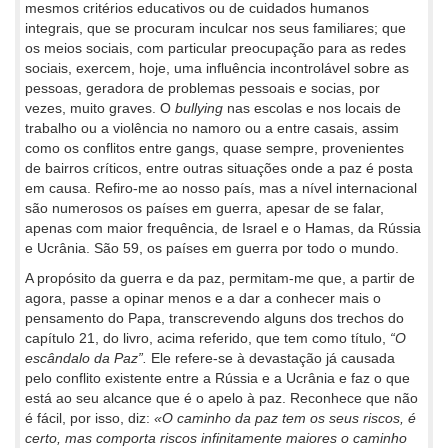
mesmos critérios educativos ou de cuidados humanos
integrais, que se procuram inculcar nos seus familiares; que
os meios sociais, com particular preocupação para as redes
sociais, exercem, hoje, uma influência incontrolável sobre as
pessoas, geradora de problemas pessoais e socias, por
vezes, muito graves. O
bullying
nas escolas e nos locais de
trabalho ou a violência no namoro ou a entre casais, assim
como os conflitos entre gangs, quase sempre, provenientes
de bairros críticos, entre outras situações onde a paz é posta
em causa. Refiro-me ao nosso país, mas a nível internacional
são numerosos os países em guerra, apesar de se falar,
apenas com maior frequência, de Israel e o Hamas, da Rússia
e Ucrânia. São 59, os países em guerra por todo o mundo.
A propósito da guerra e da paz, permitam-me que, a partir de
agora, passe a opinar menos e a dar a conhecer mais o
pensamento do Papa, transcrevendo alguns dos trechos do
capítulo 21, do livro, acima referido, que tem como título,
“O
escândalo da Paz”.
Ele refere-se à devastação já causada
pelo conflito existente entre a Rússia e a Ucrânia e faz o que
está ao seu alcance que é o apelo à paz. Reconhece que não
é fácil, por isso, diz:
«O caminho da paz tem os seus riscos, é
certo, mas comporta riscos infinitamente maiores o caminho