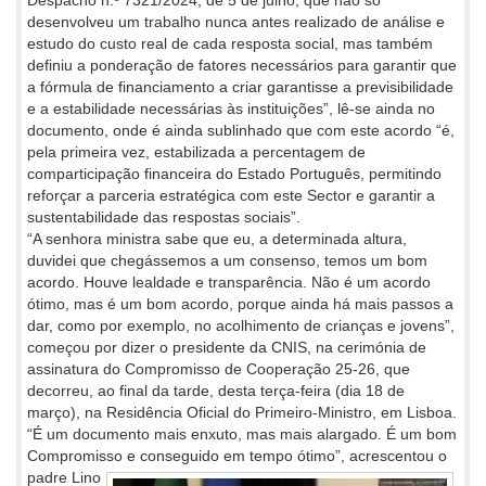
Despacho n.º 7321/2024, de 5 de julho, que não só
desenvolveu um trabalho nunca antes realizado de análise e
estudo do custo real de cada resposta social, mas também
definiu a ponderação de fatores necessários para garantir que
a fórmula de financiamento a criar garantisse a previsibilidade
e a estabilidade necessárias às instituições”, lê-se ainda no
documento, onde é ainda sublinhado que com este acordo “é,
pela primeira vez, estabilizada a percentagem de
comparticipação financeira do Estado Português, permitindo
reforçar a parceria estratégica com este Sector e garantir a
sustentabilidade das respostas sociais”.
“A senhora ministra sabe que eu, a determinada altura,
duvidei que chegássemos a um consenso, temos um bom
acordo. Houve lealdade e transparência. Não é um acordo
ótimo, mas é um bom acordo, porque ainda há mais passos a
dar, como por exemplo, no acolhimento de crianças e jovens”,
começou por dizer o presidente da CNIS, na cerimónia de
assinatura do Compromisso de Cooperação 25-26, que
decorreu, ao final da tarde, desta terça-feira (dia 18 de
março), na Residência Oficial do Primeiro-Ministro, em Lisboa.
“É um documento mais enxuto, mas mais alargado. É um bom
Compromisso e conseguido em tempo ótimo”, acrescentou o
padre Lino