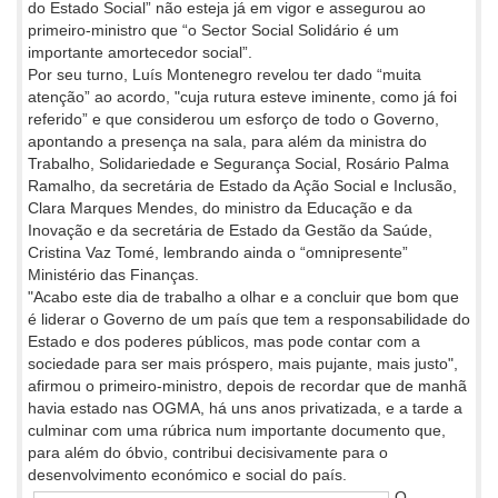
do Estado Social” não esteja já em vigor e assegurou ao
primeiro-ministro que “o Sector Social Solidário é um
importante amortecedor social”.
Por seu turno, Luís Montenegro revelou ter dado “muita
atenção” ao acordo, "cuja rutura esteve iminente, como já foi
referido” e que considerou um esforço de todo o Governo,
apontando a presença na sala, para além da ministra do
Trabalho, Solidariedade e Segurança Social, Rosário Palma
Ramalho, da secretária de Estado da Ação Social e Inclusão,
Clara Marques Mendes, do ministro da Educação e da
Inovação e da secretária de Estado da Gestão da Saúde,
Cristina Vaz Tomé, lembrando ainda o “omnipresente”
Ministério das Finanças.
"Acabo este dia de trabalho a olhar e a concluir que bom que
é liderar o Governo de um país que tem a responsabilidade do
Estado e dos poderes públicos, mas pode contar com a
sociedade para ser mais próspero, mais pujante, mais justo",
afirmou o primeiro-ministro, depois de recordar que de manhã
havia estado nas OGMA, há uns anos privatizada, e a tarde a
culminar com uma rúbrica num importante documento que,
para além do óbvio, contribui decisivamente para o
desenvolvimento económico e social do país.
O