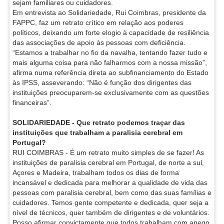
sejam familiares ou cuidadores.
Em entrevista ao Solidariedade, Rui Coimbras, presidente da
FAPPC, faz um retrato crítico em relação aos poderes
políticos, deixando um forte elogio à capacidade de resiliência
das associações de apoio às pessoas com deficiência.
“Estamos a trabalhar no fio da navalha, tentando fazer tudo e
mais alguma coisa para não falharmos com a nossa missão”,
afirma numa referência direta ao subfinanciamento do Estado
às IPSS, asseverando: “Não é função dos dirigentes das
instituições preocuparem-se exclusivamente com as questões
financeiras”.
SOLIDARIEDADE - Que retrato podemos traçar das
instituições que trabalham a paralisia cerebral em
Portugal?
RUI COIMBRAS - É um retrato muito simples de se fazer! As
instituições de paralisia cerebral em Portugal, de norte a sul,
Açores e Madeira, trabalham todos os dias de forma
incansável e dedicada para melhorar a qualidade de vida das
pessoas com paralisia cerebral, bem como das suas famílias e
cuidadores. Temos gente competente e dedicada, quer seja a
nível de técnicos, quer também de dirigentes e de voluntários.
Posso afirmar convictamente que todos trabalham com apego