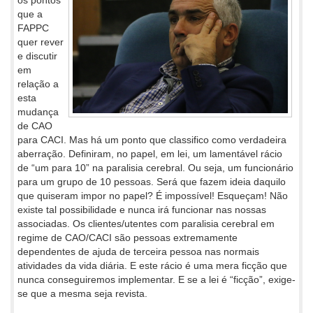
os pontos
que a
FAPPC
quer rever
e discutir
em
relação a
esta
mudança
de CAO
para CACI. Mas há um ponto que classifico como verdadeira
aberração. Definiram, no papel, em lei, um lamentável rácio
de “um para 10” na paralisia cerebral. Ou seja, um funcionário
para um grupo de 10 pessoas. Será que fazem ideia daquilo
que quiseram impor no papel? É impossível! Esqueçam! Não
existe tal possibilidade e nunca irá funcionar nas nossas
associadas. Os clientes/utentes com paralisia cerebral em
regime de CAO/CACI são pessoas extremamente
dependentes de ajuda de terceira pessoa nas normais
atividades da vida diária. E este rácio é uma mera ficção que
nunca conseguiremos implementar. E se a lei é “ficção”, exige-
se que a mesma seja revista.