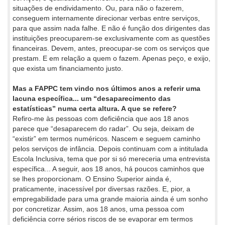
situações de endividamento. Ou, para não o fazerem,
conseguem internamente direcionar verbas entre serviços,
para que assim nada falhe. E não é função dos dirigentes das
instituições preocuparem-se exclusivamente com as questões
financeiras. Devem, antes, preocupar-se com os serviços que
prestam. E em relação a quem o fazem. Apenas peço, e exijo,
que exista um financiamento justo.
Mas a FAPPC tem vindo nos últimos anos a referir uma
lacuna específica... um “desaparecimento das
estatísticas” numa certa altura. A que se refere?
Refiro-me às pessoas com deficiência que aos 18 anos
parece que “desaparecem do radar”. Ou seja, deixam de
“existir” em termos numéricos. Nascem e seguem caminho
pelos serviços de infância. Depois continuam com a intitulada
Escola Inclusiva, tema que por si só mereceria uma entrevista
específica... A seguir, aos 18 anos, há poucos caminhos que
se lhes proporcionam. O Ensino Superior ainda é,
praticamente, inacessível por diversas razões. E, pior, a
empregabilidade para uma grande maioria ainda é um sonho
por concretizar. Assim, aos 18 anos, uma pessoa com
deficiência corre sérios riscos de se evaporar em termos