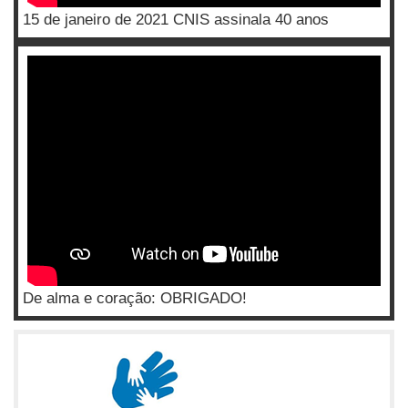
15 de janeiro de 2021 CNIS assinala 40 anos
De alma e coração: OBRIGADO!