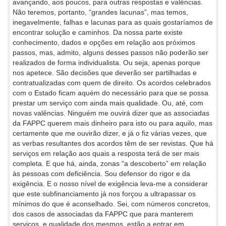
avançando, aos poucos, para outras respostas e valências.
Não teremos, portanto, “grandes lacunas”, mas temos,
inegavelmente, falhas e lacunas para as quais gostaríamos de
encontrar solução e caminhos. Da nossa parte existe
conhecimento, dados e opções em relação aos próximos
passos, mas, admito, alguns desses passos não poderão ser
realizados de forma individualista. Ou seja, apenas porque
nos apetece. São decisões que deverão ser partilhadas e
contratualizadas com quem de direito. Os acordos celebrados
com o Estado ficam aquém do necessário para que se possa
prestar um serviço com ainda mais qualidade. Ou, até, com
novas valências. Ninguém me ouvirá dizer que as associadas
da FAPPC querem mais dinheiro para isto ou para aquilo, mas
certamente que me ouvirão dizer, e já o fiz várias vezes, que
as verbas resultantes dos acordos têm de ser revistas. Que há
serviços em relação aos quais a resposta terá de ser mais
completa. E que há, ainda, zonas “a descoberto” em relação
às pessoas com deficiência. Sou defensor do rigor e da
exigência. E o nosso nível de exigência leva-me a considerar
que este subfinanciamento já nos forçou a ultrapassar os
mínimos do que é aconselhado. Sei, com números concretos,
dos casos de associadas da FAPPC que para manterem
serviços, e qualidade dos mesmos, estão a entrar em