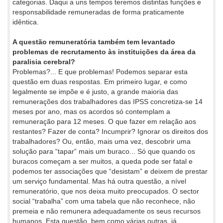
categorias. Daqui a uns tempos teremos distintas funções e
responsabilidade remuneradas de forma praticamente
idêntica.
A questão remuneratória também tem levantado
problemas de recrutamento às instituições da área da
paralisia cerebral?
Problemas?... E que problemas! Podemos separar esta
questão em duas respostas. Em primeiro lugar, e como
legalmente se impõe e é justo, a grande maioria das
remunerações dos trabalhadores das IPSS concretiza-se 14
meses por ano, mas os acordos só contemplam a
remuneração para 12 meses. O que fazer em relação aos
restantes? Fazer de conta? Incumprir? Ignorar os direitos dos
trabalhadores? Ou, então, mais uma vez, descobrir uma
solução para “tapar” mais um buraco... Só que quando os
buracos começam a ser muitos, a queda pode ser fatal e
podemos ter associações que “desistam” e deixem de prestar
um serviço fundamental. Mas há outra questão, a nível
remuneratório, que nos deixa muito preocupados. O sector
social “trabalha” com uma tabela que não reconhece, não
premeia e não remunera adequadamente os seus recursos
humanos. Esta questão, bem como várias outras, já