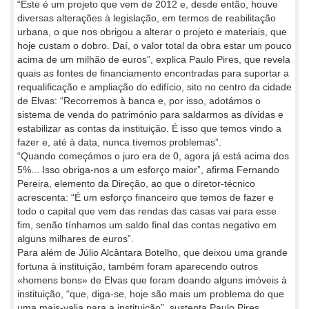
“Este é um projeto que vem de 2012 e, desde então, houve
diversas alterações à legislação, em termos de reabilitação
urbana, o que nos obrigou a alterar o projeto e materiais, que
hoje custam o dobro. Daí, o valor total da obra estar um pouco
acima de um milhão de euros”, explica Paulo Pires, que revela
quais as fontes de financiamento encontradas para suportar a
requalificação e ampliação do edifício, sito no centro da cidade
de Elvas: “Recorremos à banca e, por isso, adotámos o
sistema de venda do património para saldarmos as dívidas e
estabilizar as contas da instituição. É isso que temos vindo a
fazer e, até à data, nunca tivemos problemas”.
“Quando começámos o juro era de 0, agora já está acima dos
5%... Isso obriga-nos a um esforço maior”, afirma Fernando
Pereira, elemento da Direção, ao que o diretor-técnico
acrescenta: “É um esforço financeiro que temos de fazer e
todo o capital que vem das rendas das casas vai para esse
fim, senão tínhamos um saldo final das contas negativo em
alguns milhares de euros”.
Para além de Júlio Alcântara Botelho, que deixou uma grande
fortuna à instituição, também foram aparecendo outros
«homens bons» de Elvas que foram doando alguns imóveis à
instituição, “que, diga-se, hoje são mais um problema do que
uma mais-valia para a
instituição”, sustenta Paulo Pires,