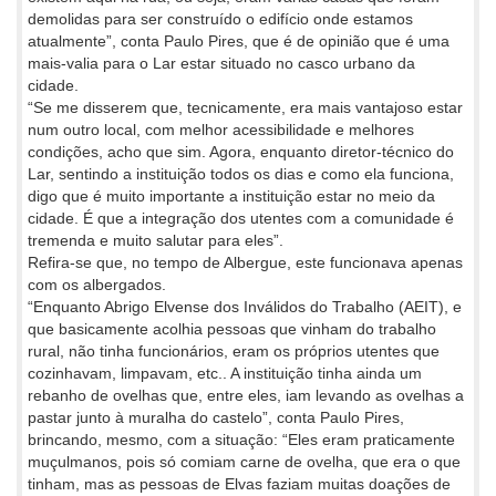
demolidas para ser construído o edifício onde estamos
atualmente”, conta Paulo Pires, que é de opinião que é uma
mais-valia para o Lar estar situado no casco urbano da
cidade.
“Se me disserem que, tecnicamente, era mais vantajoso estar
num outro local, com melhor acessibilidade e melhores
condições, acho que sim. Agora, enquanto diretor-técnico do
Lar, sentindo a instituição todos os dias e como ela funciona,
digo que é muito importante a instituição estar no meio da
cidade. É que a integração dos utentes com a comunidade é
tremenda e muito salutar para eles”.
Refira-se que, no tempo de Albergue, este funcionava apenas
com os albergados.
“Enquanto Abrigo Elvense dos Inválidos do Trabalho (AEIT), e
que basicamente acolhia pessoas que vinham do trabalho
rural, não tinha funcionários, eram os próprios utentes que
cozinhavam, limpavam, etc.. A instituição tinha ainda um
rebanho de ovelhas que, entre eles, iam levando as ovelhas a
pastar junto à muralha do castelo”, conta Paulo Pires,
brincando, mesmo, com a situação: “Eles eram praticamente
muçulmanos, pois só comiam carne de ovelha, que era o que
tinham, mas as pessoas de Elvas faziam muitas doações de