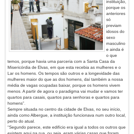
instituição,
porque os
anteriores
só
previam
idosos do
sexo
masculino
e ainda é
o que
temos, porque havia uma parceria com a Santa Casa da
Misericórdia de Elvas, em que esta recebia as mulheres e o
Lar os homens. Os tempos são outros e a longevidade das
mulheres maior do que as dos homens, daí também a nossa
média de vagas ocupadas baixar, porque os homens vivem
menos. A partir de agora o paradigma vai mudar e vamos ter
quartos para casais, quartos para senhoras e quartos para
homens”.
Sempre situada no centro da cidade de Elvas, no seu início,
ainda como Albergue, a instituição funcionava num outro local,
perto do atual.
“Segundo parece, este edifício era igual a todos os outros que
existem aqui na rua, ou seja, eram várias casas que foram