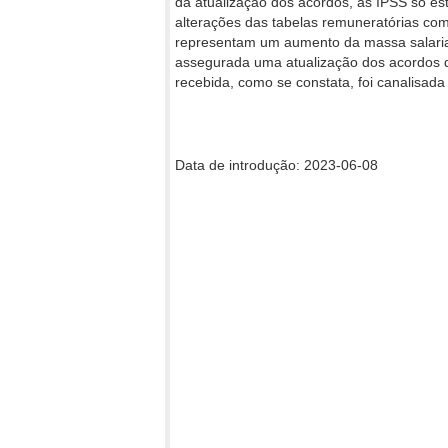
da atualização dos acordos, as IPSS só es
alterações das tabelas remuneratórias co
representam um aumento da massa salaria
assegurada uma atualização dos acordos 
recebida, como se constata, foi canalisad
Data de introdução: 2023-06-08