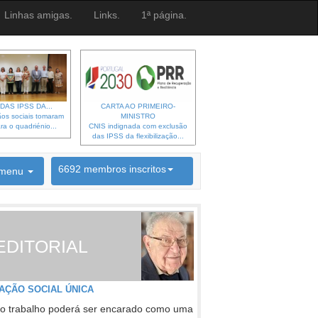
Linhas amigas.
Links.
1ª página.
DAS IPSS DA...
CARTA AO PRIMEIRO-
os sociais tomaram
MINISTRO
ra o quadriénio...
CNIS indignada com exclusão
das IPSS da flexibilização...
6692 membros inscritos
menu
INSCRIÇÃO NEWSLETTER
EDITORIAL
AÇÃO SOCIAL ÚNICA
o trabalho poderá ser encarado como uma