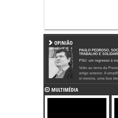
OPINIÃO
PAULO PEDROSO, SOC
TRABALHO E SOLIDAR
PSU: um regresso à ins
Volto ao tema da Presta
artigo anterior. A simpl
si mesma, uma boa ide
MULTIMÉDIA