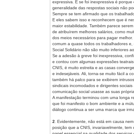
expressiva. E se foi inexpressiva é porq
generalidade das respostas sociais não p
Sempre se tem afirmado que os trabalhad
E eles sabem isso e reconhecem que é nes
maior estabilidade. Também parece serem e
de atribuírem melhores salários, como mui
dos meios necessários para pagar melhor.
comum a quase todos os trabalhadores e, c
Social Solidário não são muito inferiores a
Se a adesão à greve foi inexpressiva, con
e contou com algumas expressões teatrais.
CNIS, é muito estreita e as casas converg
e indesejáveis. Ali, torna-se muito fácil a
também há palco para se exibirem intrusos
sindicais incomodados e dirigentes sociai
comunicação social usasse as suas própria
A manifestação terminou com uma longa reu
que foi manifesto o bom ambiente e a mút
diálogo continua a ser uma marca que irm
2
. Evidentemente, não está em causa nem o
posição que a CNIS, invariavelmente, tem
papel essencial na qualidade dos serviços 