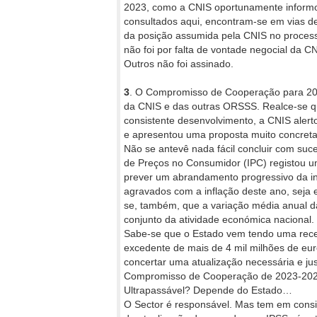
2023, como a CNIS oportunamente informou
consultados aqui, encontram-se em vias d
da posição assumida pela CNIS no proces
não foi por falta de vontade negocial da
Outros não foi assinado.
3
. O Compromisso de Cooperação para 202
da CNIS e das outras ORSSS. Realce-se qu
consistente desenvolvimento, a CNIS aler
e apresentou uma proposta muito concret
Não se antevê nada fácil concluir com suc
de Preços no Consumidor (IPC) registou u
prever um abrandamento progressivo da inf
agravados com a inflação deste ano, seja e
se, também, que a variação média anual da
conjunto da atividade económica nacional.
Sabe-se que o Estado vem tendo uma rece
excedente de mais de 4 mil milhões de euro
concertar uma atualização necessária e j
Compromisso de Cooperação de 2023-2024 e
Ultrapassável? Depende do Estado…
O Sector é responsável. Mas tem em consi