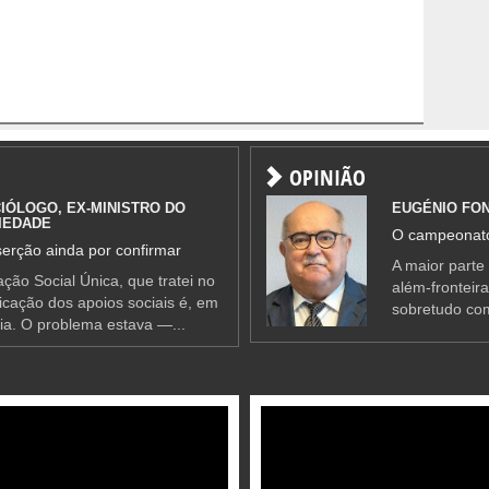
OPINIÃO
IÓLOGO, EX-MINISTRO DO
EUGÉNIO FO
IEDADE
O campeonato
erção ainda por confirmar
A maior parte
ção Social Única, que tratei no
além-fronteir
ificação dos apoios sociais é, em
sobretudo co
ia. O problema estava —...