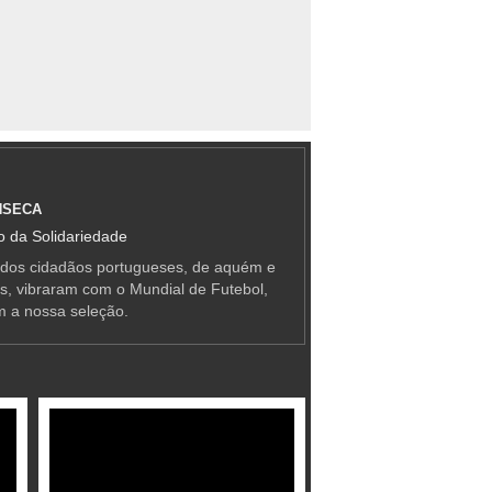
NSECA
 da Solidariedade
 dos cidadãos portugueses, de aquém e
as, vibraram com o Mundial de Futebol,
m a nossa seleção.