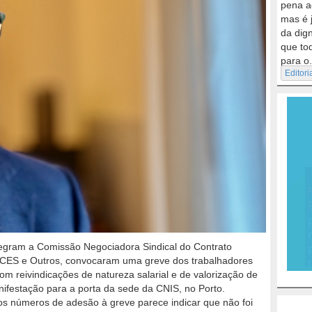
pena a
mas é 
da dig
que to
para o.
Editori
ntegram a Comissão Negociadora Sindical do Contrato
EPCES e Outros, convocaram uma greve dos trabalhadores
m reivindicações de natureza salarial e de valorização de
ifestação para a porta da sede da CNIS, no Porto.
os números de adesão à greve parece indicar que não foi