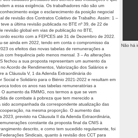
ndem a essa exigência. Os trabalhadores não são um
econhecimento exige o esclarecimento da posição negocial
l de revisão dos Contratos Coletivo de Trabalho. Assim: 1 –
eve a última revisão publicada no BTE nº 39, de 22 de
e revisão global em vias de publicação no BTE,
 acordo escrito com a FEPCES até 31 de Dezembro de 2022.
iou-se ainda em 2022, tendo em conta o compromisso da
Não há i
2023 os efeitos das novas tabelas de remunerações a
ais com frequência pelo menos mensal. 3 – As alterações
IS fechou a sua proposta representam um aumento da
s no Acordo de Rendimentos, Valorização dos Salários e
re a Cláusula V, 1 da Adenda Extraordinária do
Social e Solidário para o Biénio 2021-2022 e resultam em
ovoca todos os anos nas tabelas remuneratórias a
 4 – O aumento da RMMG, nos termos a que se vem
dida de combate à pobreza que tem merecido a
 sido acompanhada da correspondente atualização das
e cooperação, na mesma proporção. O aumento das
 2023, previsto na Cláusula II da Adenda Extraordinária,
emunerações constante da proposta final da CNIS à
angimento descrito, e como tem sucedido regulamente, foi
 Federações Sindicais, quanto à revisão dos CCT para