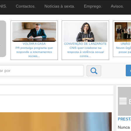
NIS.
Contactos.
Notícias à sexta.
Emprego.
Avisos.
VOLTAR A CASA
CONVENÇÃO DE LANZAROTE
UNIÃO 
PR promulga programa que
CNIS quer colaborar na
Novos órgã
responde a internamentos
resposta à violência sexual
posse pa
sociais...
contra...
PREST
Nunca 