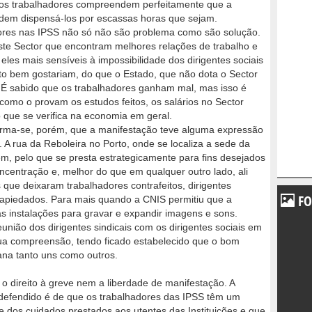
ue os trabalhadores compreendem perfeitamente que a
odem dispensá-los por escassas horas que sejam.
ores nas IPSS não só não são problema como são solução.
te Sector que encontram melhores relações de trabalho e
les mais sensíveis à impossibilidade dos dirigentes sociais
to bem gostariam, do que o Estado, que não dota o Sector
 É sabido que os trabalhadores ganham mal, mas isso é
omo o provam os estudos feitos, os salários no Sector
o que se verifica na economia em geral.
firma-se, porém, que a manifestação teve alguma expressão
 A rua da Reboleira no Porto, onde se localiza a sede da
em, pelo que se presta estrategicamente para fins desejados
 concentração e, melhor do que em qualquer outro lado, ali
 que deixaram trabalhadores contrafeitos, dirigentes
FO
s apiedados. Para mais quando a CNIS permitiu que a
s instalações para gravar e expandir imagens e sons.
nião dos dirigentes sindicais com os dirigentes sociais em
ua compreensão, tendo ficado estabelecido que o bom
ana tanto uns como outros.
 direito à greve nem a liberdade de manifestação. A
 defendido é de que os trabalhadores das IPSS têm um
e dos cuidados prestados aos utentes das Instituições e que