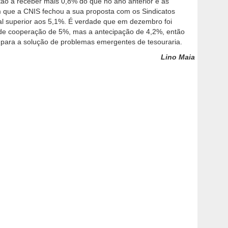
tão a receber mais 0,8% do que no ano anterior e as
m que a CNIS fechou a sua proposta com os Sindicatos
l superior aos 5,1%. É verdade que em dezembro foi
de cooperação de 5%, mas a antecipação de 4,2%, então
a para a solução de problemas emergentes de tesouraria.
Lino Maia