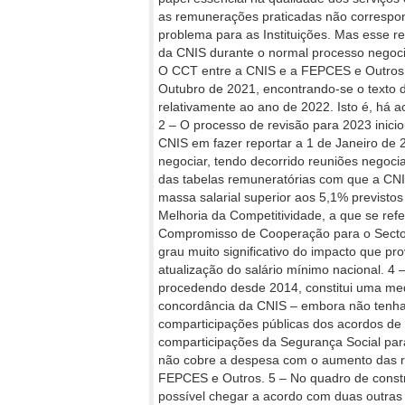
as remunerações praticadas não correspo
problema para as Instituições. Mas esse r
da CNIS durante o normal processo negocia
O CCT entre a CNIS e a FEPCES e Outros t
Outubro de 2021, encontrando-se o texto d
relativamente ao ano de 2022. Isto é, há
2 – O processo de revisão para 2023 inic
CNIS em fazer reportar a 1 de Janeiro de 
negociar, tendo decorrido reuniões negoci
das tabelas remuneratórias com que a CN
massa salarial superior aos 5,1% previsto
Melhoria da Competitividade, a que se refe
Compromisso de Cooperação para o Sector 
grau muito significativo do impacto que pr
atualização do salário mínimo nacional.
procedendo desde 2014, constitui uma me
concordância da CNIS – embora não tenha
comparticipações públicas dos acordos d
comparticipações da Segurança Social para
não cobre a despesa com o aumento das r
FEPCES e Outros. 5 – No quadro de constr
possível chegar a acordo com duas outras