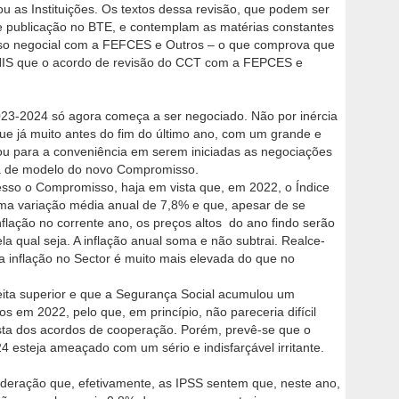
 as Instituições. Os textos dessa revisão, que podem ser
e publicação no BTE, e contemplam as matérias constantes
so negocial com a FEFCES e Outros – o que comprova que
 CNIS que o acordo de revisão do CCT com a FEPCES e
3-2024 só agora começa a ser negociado. Não por inércia
e já muito antes do fim do último ano, com um grande e
tou para a conveniência em serem iniciadas as negociações
a de modelo do novo Compromisso.
esso o Compromisso, haja em vista que, em 2022, o Índice
ma variação média anual de 7,8% e que, apesar de se
lação no corrente ano, os preços altos do ano findo serão
la qual seja. A inflação anual soma e não subtrai. Realce-
 inflação no Sector é muito mais elevada do que no
ita superior e que a Segurança Social acumulou um
s em 2022, pelo que, em princípio, não pareceria difícil
usta dos acordos de cooperação. Porém, prevê-se que o
steja ameaçado com um sério e indisfarçável irritante.
deração que, efetivamente, as IPSS sentem que, neste ano,