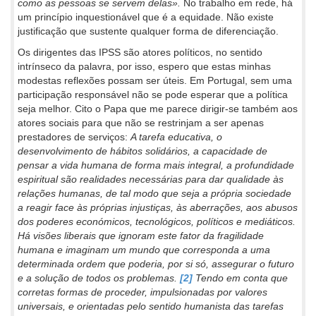
como as pessoas se servem delas».
No trabalho em rede, há
um princípio inquestionável que é a equidade. Não existe
justificação que sustente qualquer forma de diferenciação.
Os dirigentes das IPSS são atores políticos, no sentido
intrínseco da palavra, por isso, espero que estas minhas
modestas reflexões possam ser úteis. Em Portugal, sem uma
participação responsável não se pode esperar que a política
seja melhor. Cito o Papa que me parece dirigir-se também aos
atores sociais para que não se restrinjam a ser apenas
prestadores de serviços:
A tarefa educativa, o
desenvolvimento de hábitos solidários, a capacidade de
pensar a vida humana de forma mais integral, a profundidade
espiritual são realidades necessárias para dar qualidade às
relações humanas, de tal modo que seja a própria sociedade
a reagir face às próprias injustiças, às aberrações, aos abusos
dos poderes económicos, tecnológicos, políticos e mediáticos.
Há visões liberais que ignoram este fator da fragilidade
humana e imaginam um mundo que corresponda a uma
determinada ordem que poderia, por si só, assegurar o futuro
e a solução de todos os problemas.
[2]
Tendo em conta que
corretas formas de proceder, impulsionadas por valores
universais, e orientadas pelo sentido humanista das tarefas