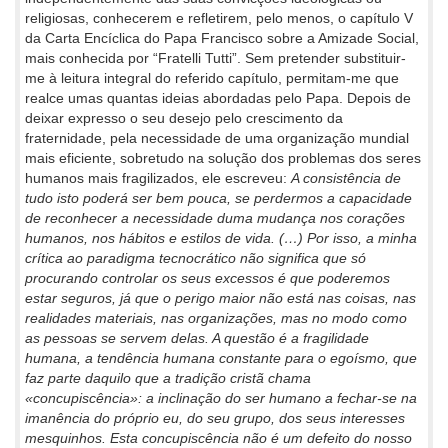
religiosas, conhecerem e refletirem, pelo menos, o capítulo V
da Carta Encíclica do Papa Francisco sobre a Amizade Social,
mais conhecida por “Fratelli Tutti”. Sem pretender substituir-
me à leitura integral do referido capítulo, permitam-me que
realce umas quantas ideias abordadas pelo Papa. Depois de
deixar expresso o seu desejo pelo crescimento da
fraternidade, pela necessidade de uma organização mundial
mais eficiente, sobretudo na solução dos problemas dos seres
humanos mais fragilizados, ele escreveu:
A consistência de
tudo isto poderá ser bem pouca, se perdermos a capacidade
de reconhecer a necessidade duma mudança nos corações
humanos, nos hábitos e estilos de vida. (…) Por isso, a minha
crítica ao paradigma tecnocrático não significa que só
procurando controlar os seus excessos é que poderemos
estar seguros, já que o perigo maior não está nas coisas, nas
realidades materiais, nas organizações, mas no modo como
as pessoas se servem delas. A questão é a fragilidade
humana, a tendência humana constante para o egoísmo, que
faz parte daquilo que a tradição cristã chama
«concupiscência»: a inclinação do ser humano a fechar-se na
imanência do próprio eu, do seu grupo, dos seus interesses
mesquinhos. Esta concupiscência não é um defeito do nosso