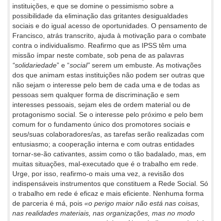
instituições, e que se domine o pessimismo sobre a
possibilidade da eliminação das gritantes desigualdades
sociais e do igual acesso de oportunidades. O pensamento de
Francisco, atrás transcrito, ajuda à motivação para o combate
contra o individualismo. Reafirmo que as IPSS têm uma
missão ímpar neste combate, sob pena de as palavras
“solidariedade
” e “
social”
serem um embuste. As motivações
dos que animam estas instituições não podem ser outras que
não sejam o interesse pelo bem de cada uma e de todas as
pessoas sem qualquer forma de discriminação e sem
interesses pessoais, sejam eles de ordem material ou de
protagonismo social. Se o interesse pelo próximo e pelo bem
comum for o fundamento único dos promotores sociais e
seus/suas colaboradores/as, as tarefas serão realizadas com
entusiasmo; a cooperação interna e com outras entidades
tornar-se-ão cativantes, assim como o tão badalado, mas, em
muitas situações, mal-executado que é o trabalho em rede.
Urge, por isso, reafirmo-o mais uma vez, a revisão dos
indispensáveis instrumentos que constituem a Rede Social. Só
o trabalho em rede é eficaz e mais eficiente. Nenhuma forma
de parceria é má, pois
«o perigo maior não está nas coisas,
nas realidades materiais, nas organizações, mas no modo