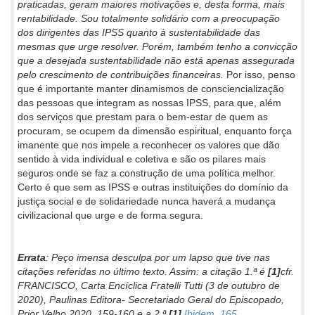
praticadas, geram maiores motivações e, desta forma, mais
rentabilidade. Sou totalmente solidário com a preocupação
dos dirigentes das IPSS quanto à sustentabilidade das
mesmas que urge resolver. Porém, também tenho a convicção
que a desejada sustentabilidade não está apenas assegurada
pelo crescimento de contribuições financeiras.
Por isso, penso
que é importante manter dinamismos de consciencialização
das pessoas que integram as nossas IPSS, para que, além
dos serviços que prestam para o bem-estar de quem as
procuram, se ocupem da dimensão espiritual, enquanto força
imanente que nos impele a reconhecer os valores que dão
sentido à vida individual e coletiva e são os pilares mais
seguros onde se faz a construção de uma política melhor.
Certo é que sem as IPSS e outras instituições do domínio da
justiça social e de solidariedade nunca haverá a mudança
civilizacional que urge e de forma segura.
Errata
: Peço imensa desculpa por um lapso que tive nas
citações referidas no último texto. Assim: a citação 1.ª é
[1]
cfr.
FRANCISCO, Carta Encíclica Fratelli Tutti (3 de outubro de
2020), Paulinas Editora- Secretariado Geral do Episcopado,
Prior Velho 2020, 159-160 e a 2.ª
[1]
Ibidem, 165.