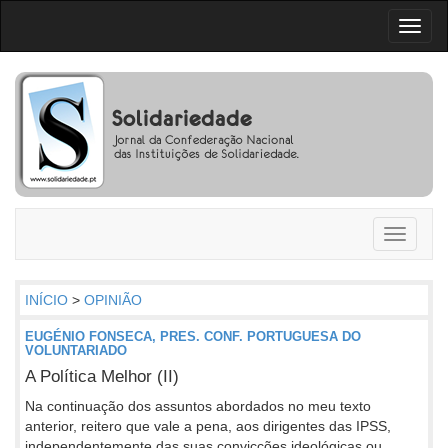
Toggl
naviga
Toggle
navigati
INÍCIO
>
OPINIÃO
EUGÉNIO FONSECA, PRES. CONF. PORTUGUESA DO
VOLUNTARIADO
A Política Melhor (II)
Na continuação dos assuntos abordados no meu texto
anterior, reitero que vale a pena, aos dirigentes das IPSS,
independentemente das suas convicções ideológicas ou