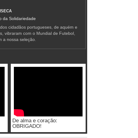
NSECA
 da Solidariedade
 dos cidadãos portugueses, de aquém e
as, vibraram com o Mundial de Futebol,
m a nossa seleção.
De alma e coração:
OBRIGADO!