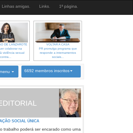
Linhas amigas.
Links.
1ª página.
O DE LANZAROTE
VOLTAR A CASA
er colaborar na
PR promulga programa que
à violência sexual
responde a internamentos
contra...
sociais...
6692 membros inscritos
menu
INSCRIÇÃO NEWSLETTER
EDITORIAL
AÇÃO SOCIAL ÚNICA
o trabalho poderá ser encarado como uma