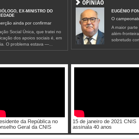
OPINIÃO
IÓLOGO, EX-MINISTRO DO
EUGÉNIO FO
IEDADE
O campeonato
erção ainda por confirmar
A maior parte
ção Social Única, que tratei no
além-fronteir
ificação dos apoios sociais é, em
sobretudo co
ia. O problema estava —...
esidente da República no
15 de janeiro de 2021 CNIS
nselho Geral da CNIS
assinala 40 anos