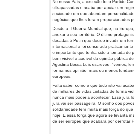
No nosso País, a exceção foi o Partido Co
ultrapassadas e acaba por apoiar um reg
sociedade em que abundam personalidades
negócios que lhes foram proporcionados pel
Desde a II Guerra Mundial que, na Europa,
anexar o seu território. O último protagoni
décadas é Putin que decide invadir um terr
internacional e foi censurado praticamente
e importante que tenha sido a tomada de po
bem visível e audível da opinião pública d
Agustina Bessa Luís escreveu: “vemos, lem
formamos opinião, mais ou menos fundame
europeus.
Falta saber como é que tudo isto vai acab
de milhares de vidas ceifadas de forma vi
nunca mais poderia acontecer. Essa jura 
jura vai ser passageira. O sonho dos pov
solidariedade tem muita mais força do que
hoje. É essa força que agora se levanta m
de ser europeu que acabará por derrotar P