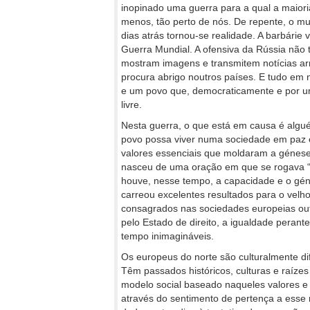
inopinado uma guerra para a qual a maior
menos, tão perto de nós. De repente, o 
dias atrás tornou-se realidade. A barbárie
Guerra Mundial. A ofensiva da Rússia não t
mostram imagens e transmitem notícias ar
procura abrigo noutros países. E tudo e
e um povo que, democraticamente e por u
livre.
Nesta guerra, o que está em causa é algu
povo possa viver numa sociedade em paz e 
valores essenciais que moldaram a génes
nasceu de uma oração em que se rogava “g
houve, nesse tempo, a capacidade e o géni
carreou excelentes resultados para o velh
consagrados nas sociedades europeias outr
pelo Estado de direito, a igualdade perant
tempo inimagináveis.
Os europeus do norte são culturalmente di
Têm passados históricos, culturas e raízes
modelo social baseado naqueles valores e 
através do sentimento de pertença a esse