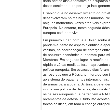
dado nestes dias à tentativa de ocupação 
desse sentimento de pertença inteligente
É sabido que no desenvolvimento do projet
desenvolveram no melhor dos mundos. Ness
nalguns momentos, vozes credíveis expres
Europeia. No entanto, nesta segunda décad
europeu está bem vivo.
Em primeiro lugar, porque a União soube 
pandemia, tanto no aspeto científico a ap
vacinas, na coordenação de esforços entr
de natureza económica que tomou para min
Membros. Em segundo lugar, a reação da Un
rápida e várias medidas foram aprovadas 
política europeia. Em escassos dias for
as reservas que a Rússia tem fora do seu t
ao sistema de pagamentos internacionais; 
de armas para ajudar a Ucrânia a defende
sido a sua política de décadas, de investir
os países europeus que pertencem à NATO,
orçamentos de defesa. E tudo isto aconte
forças políticas, em todo o espaço europeu