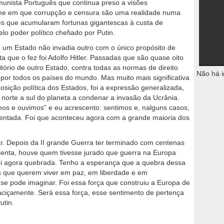
munista Português que continua preso a visões
ime em que corrupção e censura são uma realidade numa
 que acumularam fortunas gigantescas à custa de
o poder político chefiado por Putin.
 um Estado não invadia outro com o único propósito de
sta que o fez foi Adolfo Hitler. Passadas que são quase oito
itório de outro Estado, contra todas as normas de direito
Não há i
 por todos os países do mundo. Mas muito mais significativa
sição política dos Estados, foi a expressão generalizada,
e norte a sul do planeta a condenar a invasão da Ucrânia.
os e ouvimos” e eu acrescento: sentimos e, nalguns casos,
ntada. Foi que aconteceu agora com a grande maioria dos
ar. Depois da II grande Guerra ter terminado com centenas
olenta, houve quem tivesse jurado que guerra na Europa
foi agora quebrada. Tenho a esperança que a quebra dessa
os que querem viver em paz, em liberdade e em
 se pode imaginar. Foi essa força que construiu a Europa de
aciçamente. Será essa força, esse sentimento de pertença
utin.