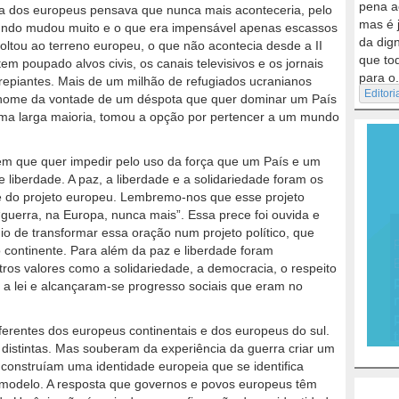
pena a
ia dos europeus pensava que nunca mais aconteceria, pelo
mas é 
mundo mudou muito e o que era impensável apenas escassos
da dig
 voltou ao terreno europeu, o que não acontecia desde a II
que to
em poupado alvos civis, os canais televisivos e os jornais
para o.
repiantes. Mais de um milhão de refugiados ucranianos
Editori
m nome da vontade de um déspota que quer dominar um País
ma larga maioria, tomou a opção por pertencer a um mundo
ém que quer impedir pelo uso da força que um País e um
liberdade. A paz, a liberdade e a solidariedade foram os
e do projeto europeu. Lembremo-nos que esse projeto
uerra, na Europa, nunca mais”. Essa prece foi ouvida e
o de transformar essa oração num projeto político, que
o continente. Para além da paz e liberdade foram
os valores como a solidariedade, a democracia, o respeito
e a lei e alcançaram-se progresso sociais que eram no
ferentes dos europeus continentais e dos europeus do sul.
 distintas. Mas souberam da experiência da guerra criar um
construíam uma identidade europeia que se identifica
 modelo. A resposta que governos e povos europeus têm