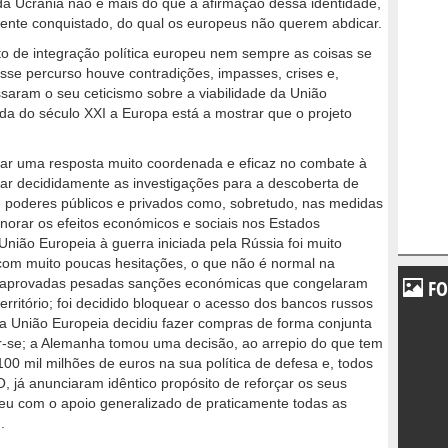
da Ucrânia não é mais do que a afirmação dessa identidade,
mente conquistado, do qual os europeus não querem abdicar.
o de integração política europeu nem sempre as coisas se
e percurso houve contradições, impasses, crises e,
saram o seu ceticismo sobre a viabilidade da União
a do século XXI a Europa está a mostrar que o projeto
dar uma resposta muito coordenada e eficaz no combate à
oiar decididamente as investigações para a descoberta de
e poderes públicos e privados como, sobretudo, nas medidas
orar os efeitos económicos e sociais nos Estados
ião Europeia à guerra iniciada pela Rússia foi muito
com muito poucas hesitações, o que não é normal na
am aprovadas pesadas sanções económicas que congelaram
FO
erritório; foi decidido bloquear o acesso dos bancos russos
a União Europeia decidiu fazer compras de forma conjunta
r-se; a Alemanha tomou uma decisão, ao arrepio do que tem
 100 mil milhões de euros na sua política de defesa e, todos
 já anunciaram idêntico propósito de reforçar os seus
ceu com o apoio generalizado de praticamente todas as
.