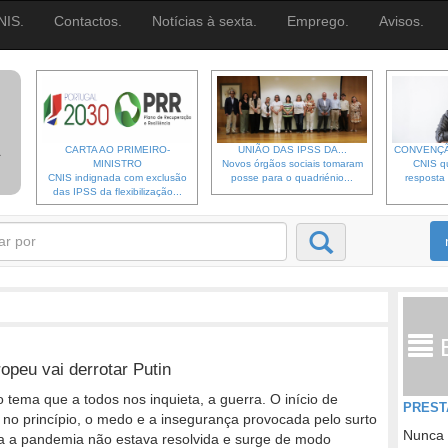
NIS.
Contactos.
Notícias à sexta.
Emprego.
Avisos.
CARTA AO PRIMEIRO-
UNIÃO DAS IPSS DA...
CONVENÇÃ
MINISTRO
Novos órgãos sociais tomaram
CNIS qu
CNIS indignada com exclusão
posse para o quadriénio...
resposta 
das IPSS da flexibilização...
opeu vai derrotar Putin
 tema que a todos nos inquieta, a guerra. O início de
PREST
 no princípio, o medo e a insegurança provocada pelo surto
Nunca 
a a pandemia não estava resolvida e surge de modo