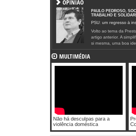
OPINIÃO
PAULO PEDROSO, SOC
TRABALHO E SOLIDAR
PSU: um regresso à ins
Volto ao tema da Presta
artigo anterior. A simpl
si mesma, uma boa ide
MULTIMÉDIA
Não há desculpas para a
Pr
violência doméstica
Co