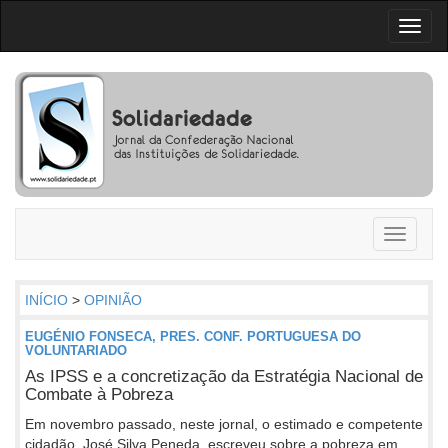
Toggl
naviga
Toggle
navigati
INÍCIO
>
OPINIÃO
EUGÉNIO FONSECA, PRES. CONF. PORTUGUESA DO
VOLUNTARIADO
As IPSS e a concretização da Estratégia Nacional de
Combate à Pobreza
Em novembro passado, neste jornal, o estimado e competente
cidadão, José Silva Peneda, escreveu sobre a pobreza em