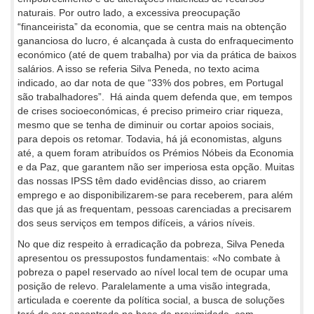
naturais. Por outro lado, a excessiva preocupação
“financeirista” da economia, que se centra mais na obtenção
gananciosa do lucro, é alcançada à custa do enfraquecimento
económico (até de quem trabalha) por via da prática de baixos
salários. A isso se referia Silva Peneda, no texto acima
indicado, ao dar nota de que “33% dos pobres, em Portugal
são trabalhadores”. Há ainda quem defenda que, em tempos
de crises socioeconómicas, é preciso primeiro criar riqueza,
mesmo que se tenha de diminuir ou cortar apoios sociais,
para depois os retomar. Todavia, há já economistas, alguns
até, a quem foram atribuídos os Prémios Nóbeis da Economia
e da Paz, que garantem não ser imperiosa esta opção. Muitas
das nossas IPSS têm dado evidências disso, ao criarem
emprego e ao disponibilizarem-se para receberem, para além
das que já as frequentam, pessoas carenciadas a precisarem
dos seus serviços em tempos difíceis, a vários níveis.
No que diz respeito à erradicação da pobreza, Silva Peneda
apresentou os pressupostos fundamentais: «No combate à
pobreza o papel reservado ao nível local tem de ocupar uma
posição de relevo. Paralelamente a uma visão integrada,
articulada e coerente da política social, a busca de soluções