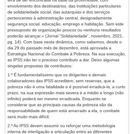
terá de ser encontrada na base da proximidade, com
envolvimento dos destinatários, das instituições particulares
de solidariedade social, das autarquias e dos serviços
pertencentes à administração central, designadamente
segurança social, educação, emprego e habitação. Sem este
pressuposto de organização poucos ou nenhuns resultados
poderão alcançar.» (Jornal “Solidariedade”, novembro, 2021,
pg. 14). Com base nesta dinâmica, como sabemos, desde o
dia 29 do passado mês de dezembro, está aprovada a
Estratégia Nacional do Combate à Pobreza. Na sua execução,
as IPSS irão ter o precioso contributo a dar. Deixo algumas
singelas propostas de contributos:
1.º É fundamentalíssimo que os dirigentes e demais
colaboradores das IPSS acreditem, sem reservas, que a
pobreza não é uma fatalidade e é possível erradicá-la, a curto
prazo, na sua expressão mais severa e a médio e longo (não
infinito) poderá ser mesmo erradicada. Enquanto se
considerar que as principais causas da pobreza são da
responsabilidade de quem está amarrado a ela, o combate
será muito mais difícil;
2.º As IPSS devem assumir ou reforçar uma metodologia
interna de interligação e articulação entre as diferentes