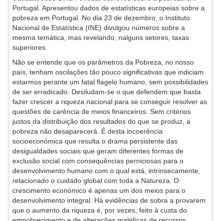
Portugal. Apresentou dados de estatísticas europeias sobre a
pobreza em Portugal. No dia 23 de dezembro, o Instituto
Nacional de Estatística (INE) divulgou números sobre a
mesma temática, mas revelando, nalguns setores, taxas
superiores.
Não se entende que os parâmetros da Pobreza, no nosso
país, tenham oscilações tão pouco significativas que indiciam
estarmos perante um fatal flagelo humano, sem possibilidades
de ser erradicado. Desiludam-se o que defendem que basta
fazer crescer a riqueza nacional para se conseguir resolver as
questões de carência de meios financeiros. Sem critérios
justos da distribuição dos resultados do que se produz, a
pobreza não desaparecerá. É desta incoerência
socioeconómica que resulta o drama persistente das
desigualdades sociais que geram diferentes formas de
exclusão social com consequências perniciosas para o
desenvolvimento humano com o qual está, intrinsecamente,
relacionado o cuidado global com toda a Natureza. O
crescimento económico é apenas um dos meios para o
desenvolvimento integral. Há evidências de sobra a provarem
que o aumento da riqueza é, por vezes, feito à custa do
empobrecimento e de alterações maléficas de recursos