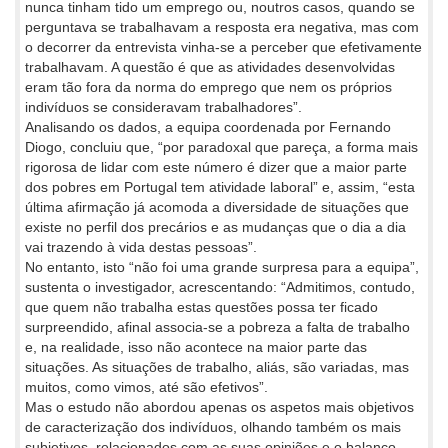
nunca tinham tido um emprego ou, noutros casos, quando se
perguntava se trabalhavam a resposta era negativa, mas com
o decorrer da entrevista vinha-se a perceber que efetivamente
trabalhavam. A questão é que as atividades desenvolvidas
eram tão fora da norma do emprego que nem os próprios
indivíduos se consideravam trabalhadores”.
Analisando os dados, a equipa coordenada por Fernando
Diogo, concluiu que, “por paradoxal que pareça, a forma mais
rigorosa de lidar com este número é dizer que a maior parte
dos pobres em Portugal tem atividade laboral” e, assim, “esta
última afirmação já acomoda a diversidade de situações que
existe no perfil dos precários e as mudanças que o dia a dia
vai trazendo à vida destas pessoas”.
No entanto, isto “não foi uma grande surpresa para a equipa”,
sustenta o investigador, acrescentando: “Admitimos, contudo,
que quem não trabalha estas questões possa ter ficado
surpreendido, afinal associa-se a pobreza a falta de trabalho
e, na realidade, isso não acontece na maior parte das
situações. As situações de trabalho, aliás, são variadas, mas
muitos, como vimos, até são efetivos”.
Mas o estudo não abordou apenas os aspetos mais objetivos
de caracterização dos indivíduos, olhando também os mais
subjetivos, relacionados com as suas opiniões e o balanço