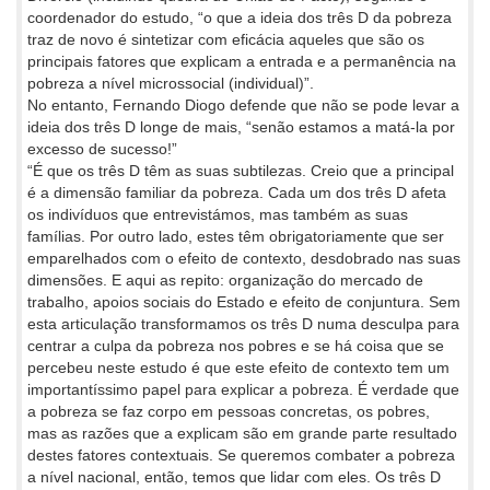
coordenador do estudo, “o que a ideia dos três D da pobreza
traz de novo é sintetizar com eficácia aqueles que são os
principais fatores que explicam a entrada e a permanência na
pobreza a nível microssocial (individual)”.
No entanto, Fernando Diogo defende que não se pode levar a
ideia dos três D longe de mais, “senão estamos a matá-la por
excesso de sucesso!”
“É que os três D têm as suas subtilezas. Creio que a principal
é a dimensão familiar da pobreza. Cada um dos três D afeta
os indivíduos que entrevistámos, mas também as suas
famílias. Por outro lado, estes têm obrigatoriamente que ser
emparelhados com o efeito de contexto, desdobrado nas suas
dimensões. E aqui as repito: organização do mercado de
trabalho, apoios sociais do Estado e efeito de conjuntura. Sem
esta articulação transformamos os três D numa desculpa para
centrar a culpa da pobreza nos pobres e se há coisa que se
percebeu neste estudo é que este efeito de contexto tem um
importantíssimo papel para explicar a pobreza. É verdade que
a pobreza se faz corpo em pessoas concretas, os pobres,
mas as razões que a explicam são em grande parte resultado
destes fatores contextuais. Se queremos combater a pobreza
a nível nacional, então, temos que lidar com eles. Os três D