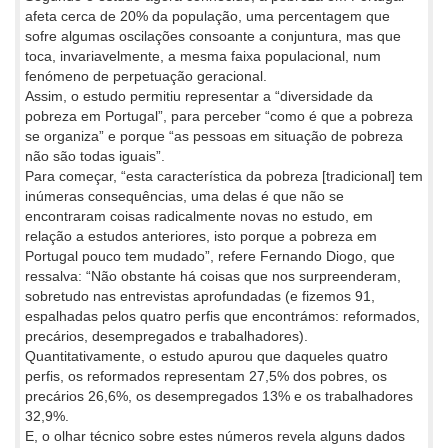
afeta cerca de 20% da população, uma percentagem que
sofre algumas oscilações consoante a conjuntura, mas que
toca, invariavelmente, a mesma faixa populacional, num
fenómeno de perpetuação geracional.
Assim, o estudo permitiu representar a “diversidade da
pobreza em Portugal”, para perceber “como é que a pobreza
se organiza” e porque “as pessoas em situação de pobreza
não são todas iguais”.
Para começar, “esta característica da pobreza [tradicional] tem
inúmeras consequências, uma delas é que não se
encontraram coisas radicalmente novas no estudo, em
relação a estudos anteriores, isto porque a pobreza em
Portugal pouco tem mudado”, refere Fernando Diogo, que
ressalva: “Não obstante há coisas que nos surpreenderam,
sobretudo nas entrevistas aprofundadas (e fizemos 91,
espalhadas pelos quatro perfis que encontrámos: reformados,
precários, desempregados e trabalhadores).
Quantitativamente, o estudo apurou que daqueles quatro
perfis, os reformados representam 27,5% dos pobres, os
precários 26,6%, os desempregados 13% e os trabalhadores
32,9%.
E, o olhar técnico sobre estes números revela alguns dados