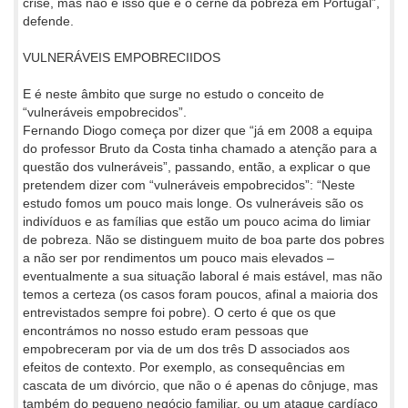
crise, mas não é isso que é o cerne da pobreza em Portugal”,
defende.
VULNERÁVEIS EMPOBRECIIDOS
E é neste âmbito que surge no estudo o conceito de
“vulneráveis empobrecidos”.
Fernando Diogo começa por dizer que “já em 2008 a equipa
do professor Bruto da Costa tinha chamado a atenção para a
questão dos vulneráveis”, passando, então, a explicar o que
pretendem dizer com “vulneráveis empobrecidos”: “Neste
estudo fomos um pouco mais longe. Os vulneráveis são os
indivíduos e as famílias que estão um pouco acima do limiar
de pobreza. Não se distinguem muito de boa parte dos pobres
a não ser por rendimentos um pouco mais elevados –
eventualmente a sua situação laboral é mais estável, mas não
temos a certeza (os casos foram poucos, afinal a maioria dos
entrevistados sempre foi pobre). O certo é que os que
encontrámos no nosso estudo eram pessoas que
empobreceram por via de um dos três D associados aos
efeitos de contexto. Por exemplo, as consequências em
cascata de um divórcio, que não o é apenas do cônjuge, mas
também do pequeno negócio familiar, ou um ataque cardíaco