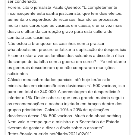
ser condenado.
Porém, cito o jornalista Paulo Querido: “É completamente
inconsequente esta sanha justiceirista, que tem dois efeitos:
aumenta o desperdício de recursos, ficando os processos
muito mais caros que as vacinas em causa, e uma vez mais
desvia o olhar da corrupção grave para esta cultura de
combate aos casinhos.
Não estou a branquear os casinhos nem a praticar
whataboutismo: procuro enfatizar a duplicação do desperdício.
É como estar a ver as famílias dos soldados a discutir a ética
do campo de batalha com a guerra em curso?—?e entretanto
os generais descobriram que não compraram munições
suficientes.
Cálculo meu sobre dados parciais: até hoje terão sido
ministradas em circunstâncias duvidosas +/- 500 vacinas, isto
para um total de 340.000. A percentagem de desperdício é
inferior a 1%. Deste sabe-se que uma grande maioria seguiu
as recomendações e acabou injetada em braços dentro dos
grupos prioritários. Calcula 10% a 20% de aplicações
duvidosas desse 1%. 500 vacinas. Much ado about nothing.
Nem vale o tempo que a ministra e o Secretário de Estado
tiveram de gastar a dizer o óbvio sobre o assunto”
(https://paulo.querido.net/diario/2021/02/01)