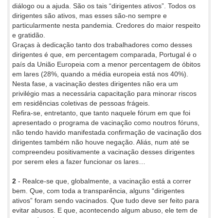
diálogo ou a ajuda. São os tais “dirigentes ativos”. Todos os
dirigentes são ativos, mas esses são-no sempre e
particularmente nesta pandemia. Credores do maior respeito
e gratidão.
Graças à dedicação tanto dos trabalhadores como desses
dirigentes é que, em percentagem comparada, Portugal é o
país da União Europeia com a menor percentagem de óbitos
em lares (28%, quando a média europeia está nos 40%).
Nesta fase, a vacinação destes dirigentes não era um
privilégio mas a necessária capacitação para minorar riscos
em residências coletivas de pessoas frágeis.
Refira-se, entretanto, que tanto naquele fórum em que foi
apresentado o programa de vacinação como noutros fóruns,
não tendo havido manifestada confirmação de vacinação dos
dirigentes também não houve negação. Aliás, num até se
compreendeu positivamente a vacinação desses dirigentes
por serem eles a fazer funcionar os lares…
2
- Realce-se que, globalmente, a vacinação está a correr
bem. Que, com toda a transparência, alguns “dirigentes
ativos” foram sendo vacinados. Que tudo deve ser feito para
evitar abusos. E que, acontecendo algum abuso, ele tem de