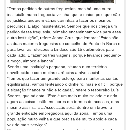
“Temos pedidos de outras freguesias, mas há uma outra
instituição numa freguesia vizinha, que é maior, pelo que não
se justifica andarem várias carrinhas a fazer os mesmos
percursos. É algo insustentável. Sempre que nos chega um
pedido dessa freguesia, primeiro encaminhamo-los para essa
outra instituição”, refere Joana Cruz, que lembra: “Estas são
as duas maiores freguesias do concelho de Ponta da Barca e
para levar as refeições a Lindoso são 15 quilómetros para
cada lado. E fazemos três viagens, porque levamos pequeno-
almoço, almoço e lanche”.
Sendo uma instituição pequena, situada num território
envelhecido e com muitas carências a nível social.
“Temos que fazer um grande esforço para manter as contas
equilibradas, vamos tenteando o dinheiro, mas é difícil, porque
a situação financeira não é folgada”, refere o tesoureiro Luís
Soares, que adianta: “Este é um meio muito isolado e ainda
agora as coisas estão melhores em termos de acessos, mas
mesmo assim... E a Associação será, dentro em breve, a
grande entidade empregadora aqui da zona. Temos uma
população muito velha e que precisa de muito apoio e cada
vez de mais serviços”.