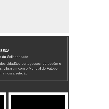
NSECA
 da Solidariedade
 dos cidadãos portugueses, de aquém e
as, vibraram com o Mundial de Futebol,
m a nossa seleção.