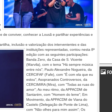
e
m
e de conviver, conhecer a Lousã e partilhar experiências e
rtilha, inclusão e valorização dos intervenientes e das
instituições representadas, contou
nesta 8ª
edição com as seguintes participações:
Banda Zero, da Casa de S. Vicente
(Marvila), com o tema "Há sempre música
entre nós"; Paulo Alexandre Nogueira, da
FO
CERCIFAF (Fafe), com "É com ela que eu
estou"; Asopranados Controversos, da
CERCIMIRA (Mira), com "Todas as ruas do
amor"; Ao meu ritmo, da APPACDM de
Santarém, com "Homem do leme"; Em
Movimento, da APPACDM de Viana do
Castelo (Delegação de Ponte de Lima),
com "Não olhes para mim assim"; Os