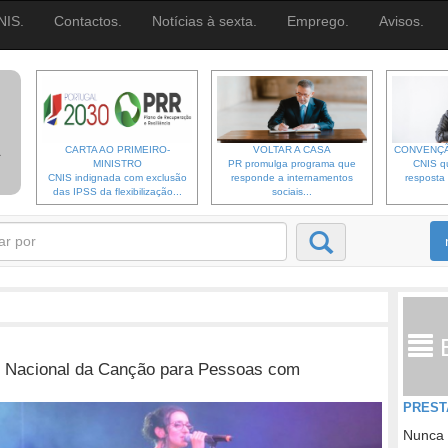
NIS.
Contactos.
Notícias à sexta.
Emprego.
Avisos.
CARTA AO PRIMEIRO-
VOLTAR A CASA
CONVENÇÃ
MINISTRO
PR promulga programa que
CNIS qu
CNIS indignada com exclusão
responde a internamentos
resposta 
das IPSS da flexibilização...
sociais...
l Nacional da Canção para Pessoas com
PREST
Nunca 