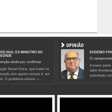
OPINIÃO
IÓLOGO, EX-MINISTRO DO
EUGÉNIO FO
IEDADE
O campeonato
erção ainda por confirmar
A maior parte
ção Social Única, que tratei no
além-fronteir
ificação dos apoios sociais é, em
sobretudo co
ia. O problema estava —...