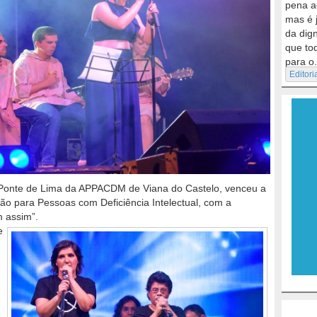
pena a
mas é 
da dig
que to
para o.
Editori
Ponte de Lima da APPACDM de Viana do Castelo, venceu a
ção para Pessoas com Deficiência Intelectual, com a
m assim”.
e
u