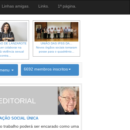
Linhas amigas.
Links.
1ª página.
O DE LANZAROTE
UNIÃO DAS IPSS DA...
er colaborar na
Novos órgãos sociais tomaram
à violência sexual
posse para o quadriénio...
contra...
6692 membros inscritos
menu
INSCRIÇÃO NEWSLETTER
EDITORIAL
AÇÃO SOCIAL ÚNICA
o trabalho poderá ser encarado como uma