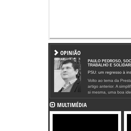
OPINIÃO
PAULO PEDROSO, SOC
TRABALHO E SOLIDAR
PSU: um regresso à ins
Volto ao tema da Presta
artigo anterior. A simpl
si mesma, uma boa ide
MULTIMÉDIA