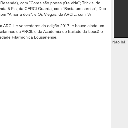
(Resende), com "Cores são portas p'ra vida”; Trickis, do
nda 5 F's, da CERCI Guarda, com "Basta um sorriso"; Duo
com “Amor a dois"; e Os Viegas, da ARCIL, com "A
 da ARCIL e vencedores da edição 2017, e houve ainda um
ilarinos da ARCIL e da Academia de Bailado da Lousã e
iedade Filarmónica Lousanense.
Não há i