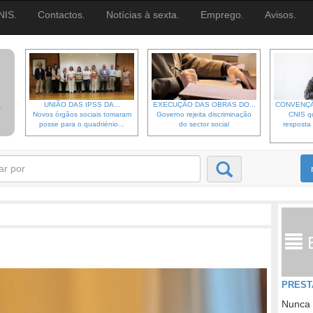
NIS.
Contactos.
Notícias à sexta.
Emprego.
Avisos.
UNIÃO DAS IPSS DA...
EXECUÇÃO DAS OBRAS DO...
CONVENÇÃ
Novos órgãos sociais tomaram
Governo rejeita discriminação
CNIS qu
posse para o quadriénio...
do sector social
resposta 
PREST
Nunca 