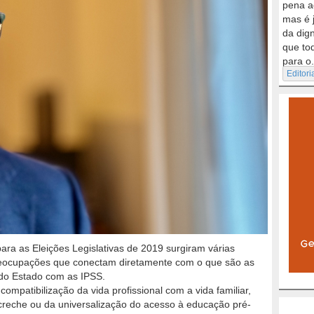
pena a
mas é 
da dig
que to
para o.
Editori
ara as Eleições Legislativas de 2019 surgiram várias
eocupações que conectam diretamente com o que são as
do Estado com as IPSS.
compatibilização da vida profissional com a vida familiar,
creche ou da universalização do acesso à educação pré-