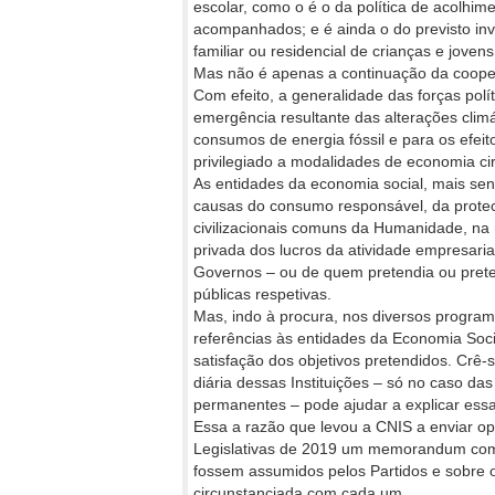
escolar, como o é o da política de acolh
acompanhados; e é ainda o do previsto in
familiar ou residencial de crianças e joven
Mas não é apenas a continuação da cooper
Com efeito, a generalidade das forças pol
emergência resultante das alterações clim
consumos de energia fóssil e para os efei
privilegiado a modalidades de economia cir
As entidades da economia social, mais sen
causas do consumo responsável, da prote
civilizacionais comuns da Humanidade, na
privada dos lucros da atividade empresarial
Governos – ou de quem pretendia ou preten
públicas respetivas.
Mas, indo à procura, nos diversos progra
referências às entidades da Economia Soc
satisfação dos objetivos pretendidos. Crê-s
diária dessas Instituições – só no caso da
permanentes – pode ajudar a explicar ess
Essa a razão que levou a CNIS a enviar op
Legislativas de 2019 um memorandum com 
fossem assumidos pelos Partidos e sobre 
circunstanciada com cada um.