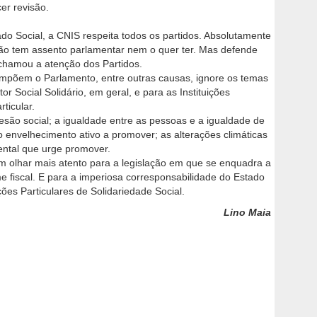
er revisão.
ado Social, a CNIS respeita todos os partidos. Absolutamente
não tem assento parlamentar nem o quer ter. Mas defende
s chamou a atenção dos Partidos.
mpõem o Parlamento, entre outras causas, ignore os temas
or Social Solidário, em geral, e para as Instituições
ticular.
esão social; a igualdade entre as pessoas e a igualdade de
o envelhecimento ativo a promover; as alterações climáticas
ental que urge promover.
 olhar mais atento para a legislação em que se enquadra a
fiscal. E para a imperiosa corresponsabilidade do Estado
ções Particulares de Solidariedade Social.
Lino Maia