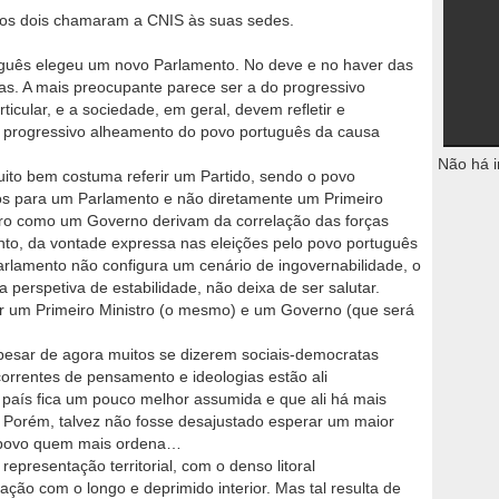
ros dois chamaram a CNIS às suas sedes.
uguês elegeu um novo Parlamento. No deve e no haver das
as. A mais preocupante parece ser a do progressivo
icular, e a sociedade, em geral, devem refletir e
 progressivo alheamento do povo português da causa
Não há i
uito bem costuma referir um Partido, sendo o povo
s para um Parlamento e não diretamente um Primeiro
stro como um Governo derivam da correlação das forças
anto, da vontade expressa nas eleições pelo povo português
arlamento não configura um cenário de ingovernabilidade, o
erspetiva de estabilidade, não deixa de ser salutar.
r um Primeiro Ministro (o mesmo) e um Governo (que será
apesar de agora muitos se dizerem sociais-democratas
correntes de pensamento e ideologias estão ali
o país fica um pouco melhor assumida e que ali há mais
 Porém, talvez não fosse desajustado esperar um maior
 o povo quem mais ordena…
epresentação territorial, com o denso litoral
o com o longo e deprimido interior. Mas tal resulta de