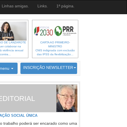
Linhas amigas.
Links.
1ª página.
O DE LANZAROTE
CARTA AO PRIMEIRO-
er colaborar na
MINISTRO
à violência sexual
CNIS indignada com exclusão
contra...
das IPSS da flexibilização...
6692 membros inscritos
INSCRIÇÃO NEWSLETTER
menu
EDITORIAL
AÇÃO SOCIAL ÚNICA
o trabalho poderá ser encarado como uma