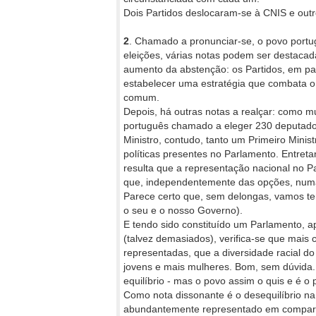
Dois Partidos deslocaram-se à CNIS e out
2
. Chamado a pronunciar-se, o povo port
eleições, várias notas podem ser destacad
aumento da abstenção: os Partidos, em part
estabelecer uma estratégia que combata o
comum.
Depois, há outras notas a realçar: como m
português chamado a eleger 230 deputado
Ministro, contudo, tanto um Primeiro Mini
políticas presentes no Parlamento. Entret
resulta que a representação nacional no P
que, independentemente das opções, numa p
Parece certo que, sem delongas, vamos te
o seu e o nosso Governo).
E tendo sido constituído um Parlamento, 
(talvez demasiados), verifica-se que mais 
representadas, que a diversidade racial d
jovens e mais mulheres. Bom, sem dúvida.
equilíbrio - mas o povo assim o quis e é
Como nota dissonante é o desequilíbrio na r
abundantemente representado em comparaçã