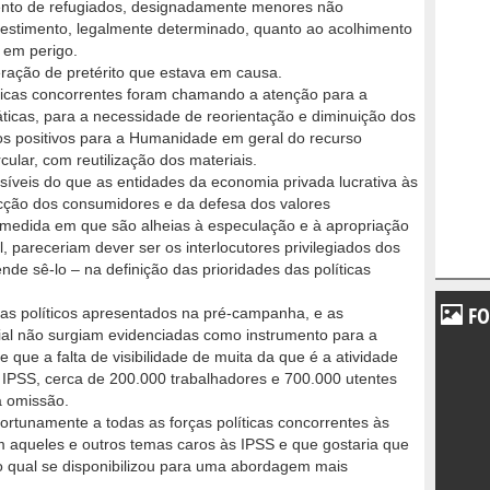
imento de refugiados, designadamente menores não
vestimento, legalmente determinado, quanto ao acolhimento
s em perigo.
ação de pretérito que estava em causa.
íticas concorrentes foram chamando a atenção para a
áticas, para a necessidade de reorientação e diminuição dos
tos positivos para a Humanidade em geral do recurso
cular, com reutilização dos materiais.
síveis do que as entidades da economia privada lucrativa às
cção dos consumidores e da defesa dos valores
 medida em que são alheias à especulação e à apropriação
, pareceriam dever ser os interlocutores privilegiados dos
de sê-lo – na definição das prioridades das políticas
FO
mas políticos apresentados na pré-campanha, e as
ial não surgiam evidenciadas como instrumento para a
e que a falta de visibilidade de muita da que é a atividade
s IPSS, cerca de 200.000 trabalhadores e 700.000 utentes
a omissão.
ortunamente a todas as forças políticas concorrentes às
aqueles e outros temas caros às IPSS e que gostaria que
o qual se disponibilizou para uma abordagem mais