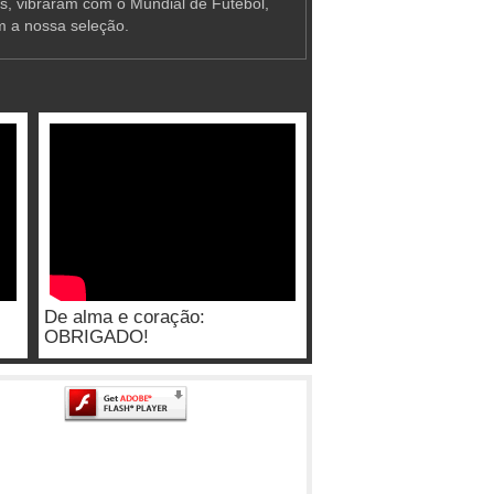
as, vibraram com o Mundial de Futebol,
m a nossa seleção.
De alma e coração:
OBRIGADO!