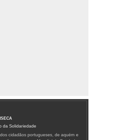
NSECA
 da Solidariedade
 dos cidadãos portugueses, de aquém e