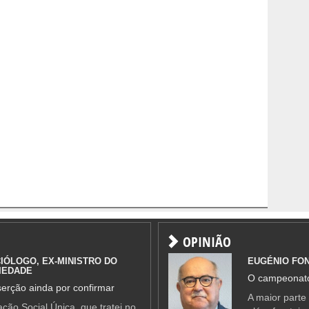
OPINIÃO
IÓLOGO, EX-MINISTRO DO
EUGÉNIO FO
IEDADE
O campeonato
erção ainda por confirmar
A maior parte
ção Social Única, que tratei no