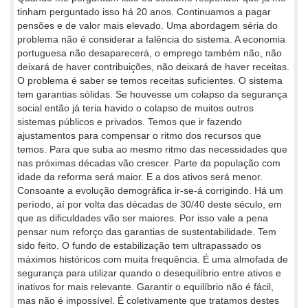
tinham perguntado isso há 20 anos. Continuamos a pagar
pensões e de valor mais elevado. Uma abordagem séria do
problema não é considerar a falência do sistema. A economia
portuguesa não desaparecerá, o emprego também não, não
deixará de haver contribuições, não deixará de haver receitas.
O problema é saber se temos receitas suficientes. O sistema
tem garantias sólidas. Se houvesse um colapso da segurança
social então já teria havido o colapso de muitos outros
sistemas públicos e privados. Temos que ir fazendo
ajustamentos para compensar o ritmo dos recursos que
temos. Para que suba ao mesmo ritmo das necessidades que
nas próximas décadas vão crescer. Parte da população com
idade da reforma será maior. E a dos ativos será menor.
Consoante a evolução demográfica ir-se-á corrigindo. Há um
período, aí por volta das décadas de 30/40 deste século, em
que as dificuldades vão ser maiores. Por isso vale a pena
pensar num reforço das garantias de sustentabilidade. Tem
sido feito. O fundo de estabilização tem ultrapassado os
máximos históricos com muita frequência. É uma almofada de
segurança para utilizar quando o desequilíbrio entre ativos e
inativos for mais relevante. Garantir o equilíbrio não é fácil,
mas não é impossível. É coletivamente que tratamos destes