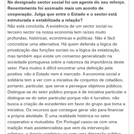
No designado sector social foi um agente do seu reforço.
Recentemente foi assinado mais um acordo de
cooperação. Julga que entre o Estado e o sector está
estruturada e estabilizada a relação?
Não está concluída. A existência de um sector social ou
terceiro sector na nossa economia tem raízes muito
profundas, históricas, económicas e políticas. Não é fácil
concretizar uma alternativa. Há quem defenda a lógica de
privatização das funções sociais ou a lógica da estatização,
mas também aqui existe um consenso generalizado na
sociedade portuguesa sobre a natureza da importância deste
setor. Para muitos é difícil encontrar uma definição pela
positiva: não é Estado nem é mercado. A economia social e
solidária tem a ver com a iniciativa de conjuntos de cidadãos,
portanto, particular, que serve e persegue objetivos públicos.
Distingue-se do setor público porque é de iniciativa particular e
distingue-se do setor particular porque não é lucrativo, não
busca a criação de excedentes em favor do grupo que toma a
iniciativa. Os recursos que consegue gerar são para financiar
a própria atividade. É uma realidade histórica no setor
cooperativo e mutualista. Em Portugal casou-se com uma
tradição mais assistencialista que vem da intervenção
religiosa, e depois combinou-se com uma dimensão pública