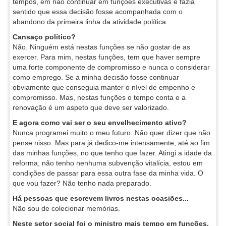
tempos, em não continuar em funções executivas e fazia
sentido que essa decisão fosse acompanhada com o
abandono da primeira linha da atividade política.
Cansaço político?
Não. Ninguém está nestas funções se não gostar de as
exercer. Para mim, nestas funções, tem que haver sempre
uma forte componente de compromisso e nunca o considerar
como emprego. Se a minha decisão fosse continuar
obviamente que conseguia manter o nível de empenho e
compromisso. Mas, nestas funções o tempo conta e a
renovação é um aspeto que deve ser valorizado.
E agora como vai ser o seu envelhecimento ativo?
Nunca programei muito o meu futuro. Não quer dizer que não
pense nisso. Mas para já dedico-me intensamente, até ao fim
das minhas funções, no que tenho que fazer. Atingi a idade da
reforma, não tenho nenhuma subvenção vitalícia, estou em
condições de passar para essa outra fase da minha vida. O
que vou fazer? Não tenho nada preparado.
Há pessoas que escrevem livros nestas ocasiões...
Não sou de colecionar memórias.
Neste setor social foi o ministro mais tempo em funções.