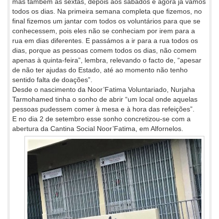
mas também às sextas, depois aos sábados e agora já vamos
todos os dias. Na primeira semana completa que fizemos, no
final fizemos um jantar com todos os voluntários para que se
conhecessem, pois eles não se conheciam por irem para a
rua em dias diferentes. E passámos a ir para a rua todos os
dias, porque as pessoas comem todos os dias, não comem
apenas à quinta-feira”, lembra, relevando o facto de, “apesar
de não ter ajudas do Estado, até ao momento não tenho
sentido falta de doações”.
Desde o nascimento da Noor’Fatima Voluntariado, Nurjaha
Tarmohamed tinha o sonho de abrir “um local onde aquelas
pessoas pudessem comer à mesa e à hora das refeições”.
E no dia 2 de setembro esse sonho concretizou-se com a
abertura da Cantina Social Noor’Fatima, em Alfornelos.