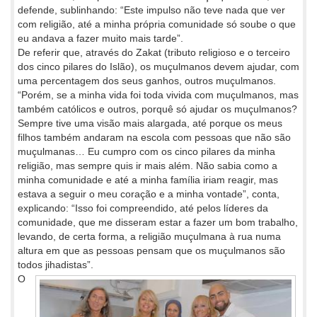
defende, sublinhando: “Este impulso não teve nada que ver
com religião, até a minha própria comunidade só soube o que
eu andava a fazer muito mais tarde”.
De referir que, através do Zakat (tributo religioso e o terceiro
dos cinco pilares do Islão), os muçulmanos devem ajudar, com
uma percentagem dos seus ganhos, outros muçulmanos.
“Porém, se a minha vida foi toda vivida com muçulmanos, mas
também católicos e outros, porquê só ajudar os muçulmanos?
Sempre tive uma visão mais alargada, até porque os meus
filhos também andaram na escola com pessoas que não são
muçulmanas… Eu cumpro com os cinco pilares da minha
religião, mas sempre quis ir mais além. Não sabia como a
minha comunidade e até a minha família iriam reagir, mas
estava a seguir o meu coração e a minha vontade”, conta,
explicando: “Isso foi compreendido, até pelos líderes da
comunidade, que me disseram estar a fazer um bom trabalho,
levando, de certa forma, a religião muçulmana à rua numa
altura em que as pessoas pensam que os muçulmanos são
todos jihadistas”.
O