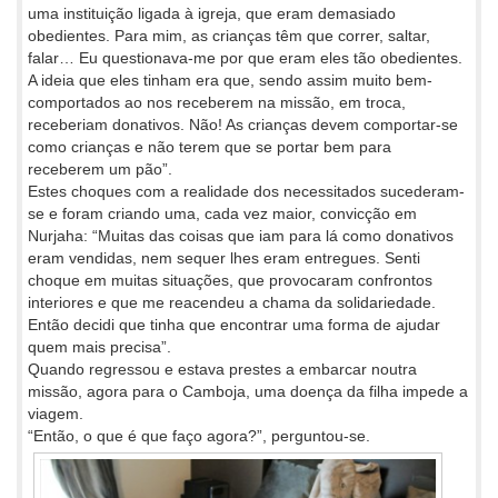
uma instituição ligada à igreja, que eram demasiado
obedientes. Para mim, as crianças têm que correr, saltar,
falar… Eu questionava-me por que eram eles tão obedientes.
A ideia que eles tinham era que, sendo assim muito bem-
comportados ao nos receberem na missão, em troca,
receberiam donativos. Não! As crianças devem comportar-se
como crianças e não terem que se portar bem para
receberem um pão”.
Estes choques com a realidade dos necessitados sucederam-
se e foram criando uma, cada vez maior, convicção em
Nurjaha: “Muitas das coisas que iam para lá como donativos
eram vendidas, nem sequer lhes eram entregues. Senti
choque em muitas situações, que provocaram confrontos
interiores e que me reacendeu a chama da solidariedade.
Então decidi que tinha que encontrar uma forma de ajudar
quem mais precisa”.
Quando regressou e estava prestes a embarcar noutra
missão, agora para o Camboja, uma doença da filha impede a
viagem.
“Então, o que é que faço agora?”, perguntou-se.