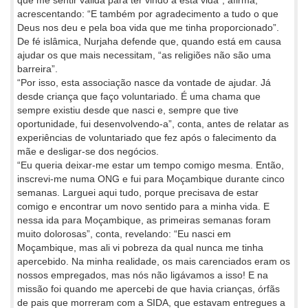
que me sentir válida para ter vindo a esta vida”, afirma,
acrescentando: “E também por agradecimento a tudo o que
Deus nos deu e pela boa vida que me tinha proporcionado”.
De fé islâmica, Nurjaha defende que, quando está em causa
ajudar os que mais necessitam, “as religiões não são uma
barreira”.
“Por isso, esta associação nasce da vontade de ajudar. Já
desde criança que faço voluntariado. É uma chama que
sempre existiu desde que nasci e, sempre que tive
oportunidade, fui desenvolvendo-a”, conta, antes de relatar as
experiências de voluntariado que fez após o falecimento da
mãe e desligar-se dos negócios.
“Eu queria deixar-me estar um tempo comigo mesma. Então,
inscrevi-me numa ONG e fui para Moçambique durante cinco
semanas. Larguei aqui tudo, porque precisava de estar
comigo e encontrar um novo sentido para a minha vida. E
nessa ida para Moçambique, as primeiras semanas foram
muito dolorosas”, conta, revelando: “Eu nasci em
Moçambique, mas ali vi pobreza da qual nunca me tinha
apercebido. Na minha realidade, os mais carenciados eram os
nossos empregados, mas nós não ligávamos a isso! E na
missão foi quando me apercebi de que havia crianças, órfãs
de pais que morreram com a SIDA, que estavam entregues a