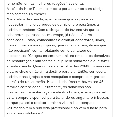
fome não tem as melhores reações”, sustenta.
A ação da Noor’Fatima começou por apoiar os sem-abrigo,
mas começou a crescer.
“Para além da comida, apercebi-me que as pessoas
necessitam muito de produtos de higiene e passámos a
distribuir também. Com a chegada do inverno via que os
cobertores, passado pouco tempo, já não estão em
condições. Então, começámos a arranjar cobertores, luvas,
meias, gorros e eles próprios, quando ainda têm, dizem que
não precisam”, conta, relatando como canalizou os
excedentes: “Chegou mesmo uma altura em que os donativos
da restauração eram tantos que já nem sabíamos o que fazer
a tanta comida. Quando fazia a recolha das 23h00, ficava com
o carro cheio e não tinha destino para ela. Então, comecei a
distribuir nas igrejas e nas mesquitas e sempre com grande
adesão da restauração. Hoje, distribuímos cabazes por 45
famílias carenciadas. Felizmente, os donativos são
crescentes, da restauração e até dos hotéis, e só é possível
estar sempre disponível para tratar de os angariar e ir buscar,
porque passei a dedicar a minha vida a isto, porque os
voluntários têm a sua vida profissional e só vêm à noite para
ajudar na distribuição”.