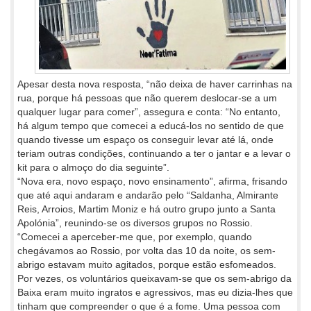
Apesar desta nova resposta, “não deixa de haver carrinhas na
rua, porque há pessoas que não querem deslocar-se a um
qualquer lugar para comer”, assegura e conta: “No entanto,
há algum tempo que comecei a educá-los no sentido de que
quando tivesse um espaço os conseguir levar até lá, onde
teriam outras condições, continuando a ter o jantar e a levar o
kit para o almoço do dia seguinte”.
“Nova era, novo espaço, novo ensinamento”, afirma, frisando
que até aqui andaram e andarão pelo “Saldanha, Almirante
Reis, Arroios, Martim Moniz e há outro grupo junto a Santa
Apolónia”, reunindo-se os diversos grupos no Rossio.
“Comecei a aperceber-me que, por exemplo, quando
chegávamos ao Rossio, por volta das 10 da noite, os sem-
abrigo estavam muito agitados, porque estão esfomeados.
Por vezes, os voluntários queixavam-se que os sem-abrigo da
Baixa eram muito ingratos e agressivos, mas eu dizia-lhes que
tinham que compreender o que é a fome. Uma pessoa com