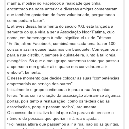
manhã, mostrei no Facebook a realidade que tinha
encontrado na noite anterior e diversas amigas comentaram
que também gostariam de fazer voluntariado, perguntando
como podiam fazer”.
E através dessa ferramenta do século XXI, está lançada a
semente do que viria a ser a Associação Noor’Fatima, cujo
nome, em homenagem à mãe, significa «Luz de Fátima».
“Então, ali no Facebook, combinámos cada uma trazer 100
coisas e assim quase fazíamos um banquete. Começámos a ir
para a rua distribuir, sempre à quinta-feira, junto à tal igreja
evangélica. Só que o meu grupo aumentou tanto que passou
a «persona non grata» ali e quase nos convidaram a ir
embora”, lamenta.
É nesse momento que decide colocar as suas “competências
empresariais ao serviço dos outros”.
Inicialmente o grupo continuou a ir para a rua às quintas-
feiras, “mas com a criação da associação abriram-se algumas
portas, pois tanto a restauração, como os têxteis dão às
associações, porque passam recibo”, argumenta.
O sucesso da iniciativa foi tal que não parava de crescer o
número de pessoas que queriam ir à rua e ajudar.
“Foi nessa altura que passámos a ir à rua, não só às quintas,