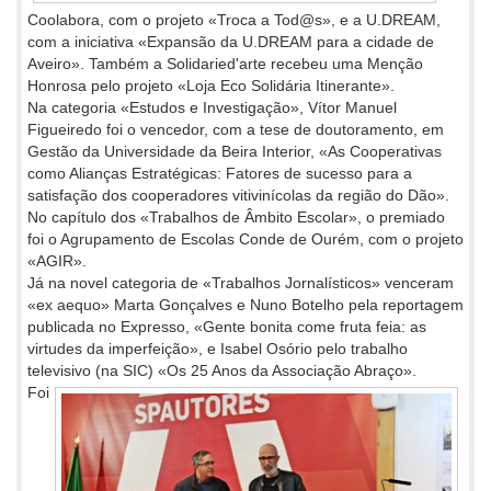
Coolabora, com o projeto «Troca a Tod@s», e a U.DREAM,
com a iniciativa «Expansão da U.DREAM para a cidade de
Aveiro». Também a Solidaried'arte recebeu uma Menção
Honrosa pelo projeto «Loja Eco Solidária Itinerante».
Na categoria «Estudos e Investigação», Vítor Manuel
Figueiredo foi o vencedor, com a tese de doutoramento, em
Gestão da Universidade da Beira Interior, «As Cooperativas
como Alianças Estratégicas: Fatores de sucesso para a
satisfação dos cooperadores vitivinícolas da região do Dão».
No capítulo dos «Trabalhos de Âmbito Escolar», o premiado
foi o Agrupamento de Escolas Conde de Ourém, com o projeto
«AGIR».
Já na novel categoria de «Trabalhos Jornalísticos» venceram
«ex aequo» Marta Gonçalves e Nuno Botelho pela reportagem
publicada no Expresso, «Gente bonita come fruta feia: as
virtudes da imperfeição», e Isabel Osório pelo trabalho
televisivo (na SIC) «Os 25 Anos
da Associação Abraço».
Foi