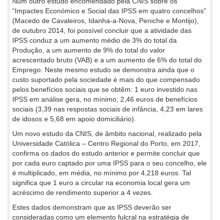
Num outro estudo encomendado pela CNIS sobre os
“Impactes Económico e Social das IPSS em quatro concelhos”
(Macedo de Cavaleiros, Idanha-a-Nova, Peniche e Montijo),
de outubro 2014, foi possível concluir que a atividade das
IPSS conduz a um aumento médio de 3% do total da
Produção, a um aumento de 9% do total do valor
acrescentado bruto (VAB) e a um aumento de 6% do total do
Emprego. Neste mesmo estudo se demonstra ainda que o
custo suportado pela sociedade é mais do que compensado
pelos benefícios sociais que se obtêm: 1 euro investido nas
IPSS em análise gera, no mínimo, 2,46 euros de benefícios
sociais (3,39 nas respostas sociais de infância, 4,23 em lares
de idosos e 5,68 em apoio domiciliário).
Um novo estudo da CNIS, de âmbito nacional, realizado pela
Universidade Católica – Centro Regional do Porto, em 2017,
confirma os dados do estudo anterior e permite concluir que
por cada euro captado por uma IPSS para o seu concelho, ele
é multiplicado, em média, no mínimo por 4,218 euros. Tal
significa que 1 euro a circular na economia local gera um
acréscimo de rendimento superior a 4 vezes.
Estes dados demonstram que as IPSS deverão ser
consideradas como um elemento fulcral na estratégia de