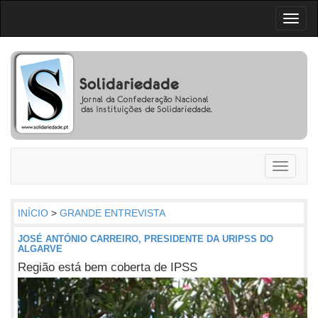
Toggl
naviga
Toggle
navigati
INÍCIO
>
GRANDE ENTREVISTA
JOSÉ ANTÓNIO CARREIRO, PRESIDENTE DA URIPSS DO
ALGARVE
Região está bem coberta de IPSS