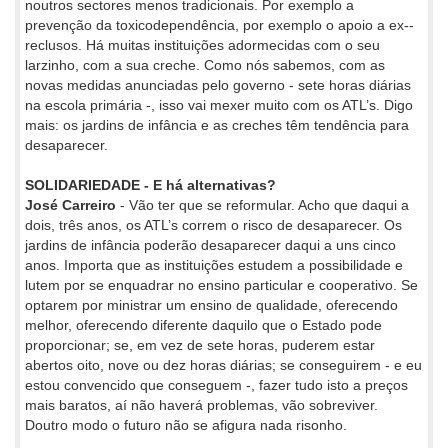
noutros sectores menos tradicionais. Por exemplo a
prevenção da toxicodependência, por exemplo o apoio a ex--
reclusos. Há muitas instituições adormecidas com o seu
larzinho, com a sua creche. Como nós sabemos, com as
novas medidas anunciadas pelo governo - sete horas diárias
na escola primária -, isso vai mexer muito com os ATL’s. Digo
mais: os jardins de infância e as creches têm tendência para
desaparecer.
SOLIDARIEDADE - E há alternativas?
José Carreiro
- Vão ter que se reformular. Acho que daqui a
dois, três anos, os ATL’s correm o risco de desaparecer. Os
jardins de infância poderão desaparecer daqui a uns cinco
anos. Importa que as instituições estudem a possibilidade e
lutem por se enquadrar no ensino particular e cooperativo. Se
optarem por ministrar um ensino de qualidade, oferecendo
melhor, oferecendo diferente daquilo que o Estado pode
proporcionar; se, em vez de sete horas, puderem estar
abertos oito, nove ou dez horas diárias; se conseguirem - e eu
estou convencido que conseguem -, fazer tudo isto a preços
mais baratos, aí não haverá problemas, vão sobreviver.
Doutro modo o futuro não se afigura nada risonho.