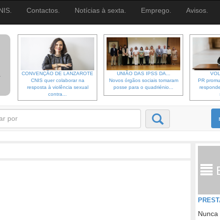
NIS.
Contactos.
Notícias à sexta.
Emprego.
Avisos.
CONVENÇÃO DE LANZAROTE
UNIÃO DAS IPSS DA...
VOL
CNIS quer colaborar na
Novos órgãos sociais tomaram
PR promu
resposta à violência sexual
posse para o quadriénio...
responde
contra...
PREST
Nunca 