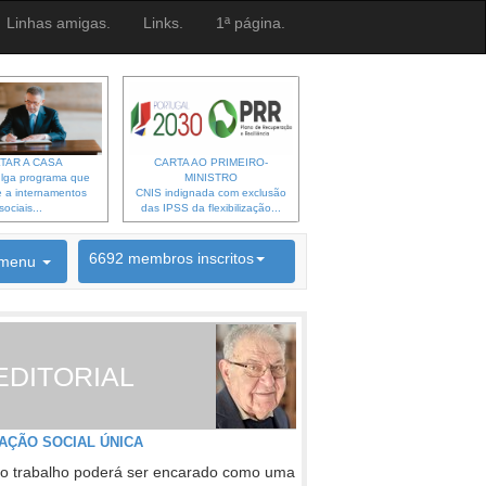
Linhas amigas.
Links.
1ª página.
TAR A CASA
CARTA AO PRIMEIRO-
lga programa que
MINISTRO
 a internamentos
CNIS indignada com exclusão
sociais...
das IPSS da flexibilização...
6692 membros inscritos
menu
INSCRIÇÃO NEWSLETTER
EDITORIAL
AÇÃO SOCIAL ÚNICA
o trabalho poderá ser encarado como uma