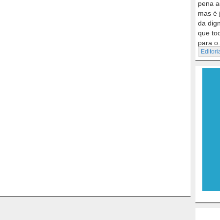
pena a
mas é 
da dig
que to
para o.
Editori