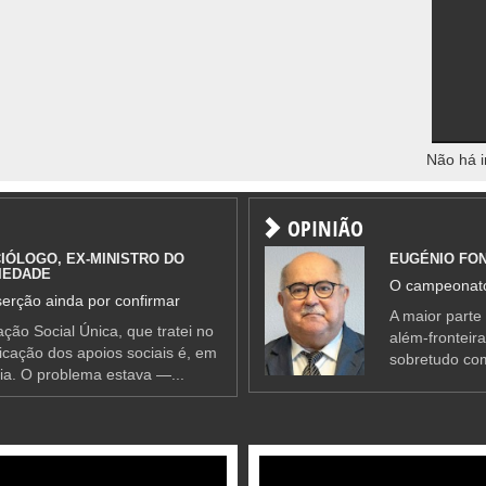
Não há i
OPINIÃO
IÓLOGO, EX-MINISTRO DO
EUGÉNIO FO
IEDADE
O campeonato
erção ainda por confirmar
A maior parte
ção Social Única, que tratei no
além-fronteir
ificação dos apoios sociais é, em
sobretudo co
ia. O problema estava —...