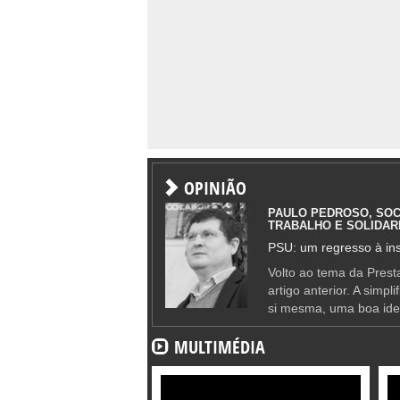
OPINIÃO
PAULO PEDROSO, SOC
TRABALHO E SOLIDAR
PSU: um regresso à ins
Volto ao tema da Presta
artigo anterior. A simpl
si mesma, uma boa ide
MULTIMÉDIA