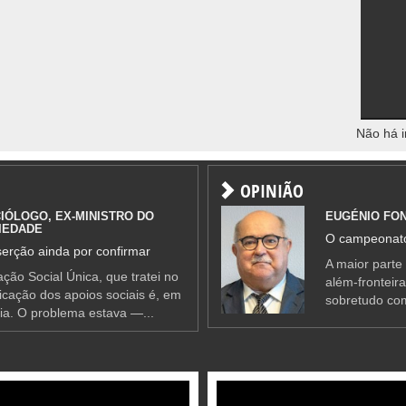
Não há i
OPINIÃO
IÓLOGO, EX-MINISTRO DO
EUGÉNIO FO
IEDADE
O campeonato
erção ainda por confirmar
A maior parte
ção Social Única, que tratei no
além-fronteir
ificação dos apoios sociais é, em
sobretudo co
ia. O problema estava —...