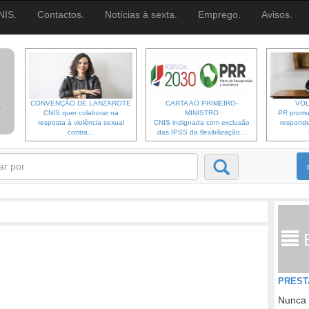
NIS.
Contactos.
Notícias à sexta.
Emprego.
Avisos.
CONVENÇÃO DE LANZAROTE
CARTA AO PRIMEIRO-
VOL
CNIS quer colaborar na
MINISTRO
PR promu
resposta à violência sexual
CNIS indignada com exclusão
responde
contra...
das IPSS da flexibilização...
PREST
Nunca 