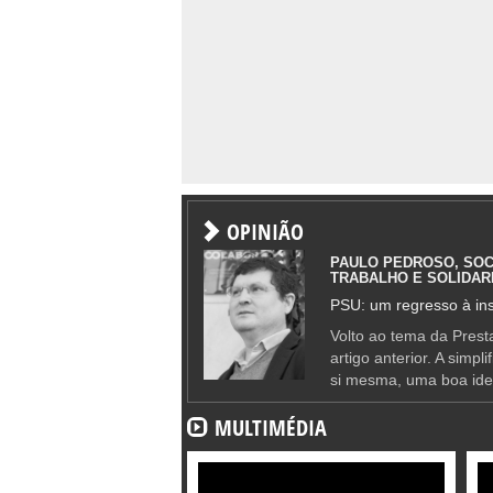
OPINIÃO
PAULO PEDROSO, SOC
TRABALHO E SOLIDAR
PSU: um regresso à ins
Volto ao tema da Presta
artigo anterior. A simpl
si mesma, uma boa ide
MULTIMÉDIA