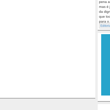
pena a
mas é 
da dig
que to
para o.
Editori