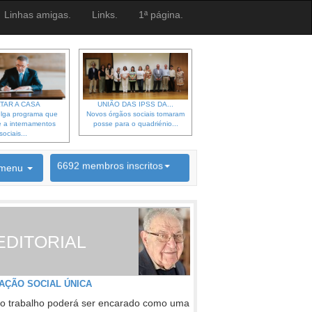
Linhas amigas.
Links.
1ª página.
TAR A CASA
UNIÃO DAS IPSS DA...
lga programa que
Novos órgãos sociais tomaram
 a internamentos
posse para o quadriénio...
sociais...
6692 membros inscritos
menu
INSCRIÇÃO NEWSLETTER
EDITORIAL
AÇÃO SOCIAL ÚNICA
o trabalho poderá ser encarado como uma