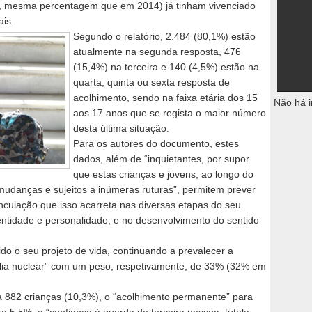
6%, mesma percentagem que em 2014) já tinham vivenciado
ais.
Segundo o relatório, 2.484 (80,1%) estão
atualmente na segunda resposta, 476
(15,4%) na terceira e 140 (4,5%) estão na
quarta, quinta ou sexta resposta de
acolhimento, sendo na faixa etária dos 15
Não há i
aos 17 anos que se regista o maior número
desta última situação.
Para os autores do documento, estes
dados, além de “inquietantes, por supor
que estas crianças e jovens, ao longo do
mudanças e sujeitos a inúmeras ruturas”, permitem prever
inculação que isso acarreta nas diversas etapas do seu
ntidade e personalidade, e no desenvolvimento do sentido
ido o seu projeto de vida, continuando a prevalecer a
ília nuclear” com um peso, respetivamente, de 33% (32% em
ra 882 crianças (10,3%), o “acolhimento permanente” para
ra 5,5%, a “confiança à guarda de terceira pessoa, tutela,