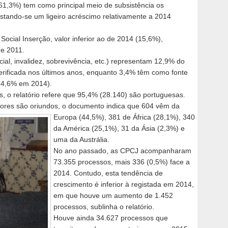
61,3%) tem como principal meio de subsistência os
istando-se um ligeiro acréscimo relativamente a 2014
ocial Inserção, valor inferior ao de 2014 (15,6%),
de 2011.
ial, invalidez, sobrevivência, etc.) representam 12,9% do
verificada nos últimos anos, enquanto 3,4% têm como fonte
(4,6% em 2014).
, o relatório refere que 95,4% (28.140) são portuguesas.
ores são oriundos, o documento indica que 604 vêm da
Europa (44,5%), 381 de África
(28,1%), 340
da América (25,1%), 31 da Ásia (2,3%) e
uma da Austrália.
No ano passado, as CPCJ acompanharam
73.355 processos, mais 336 (0,5%) face a
2014. Contudo, esta tendência de
crescimento é inferior à registada em 2014,
em que houve um aumento de 1.452
processos, sublinha o relatório.
Houve ainda 34.627 processos que