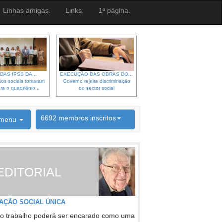
Linhas amigas.
Links.
1ª página.
DAS IPSS DA...
EXECUÇÃO DAS OBRAS DO...
os sociais tomaram
Governo rejeita discriminação
ra o quadriénio...
do sector social
6692 membros inscritos
menu
INSCRIÇÃO NEWSLETTER
EDITORIAL
AÇÃO SOCIAL ÚNICA
o trabalho poderá ser encarado como uma