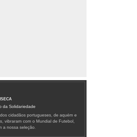
NSECA
 da Solidariedade
 dos cidadãos portugueses, de aquém e
as, vibraram com o Mundial de Futebol,
m a nossa seleção.