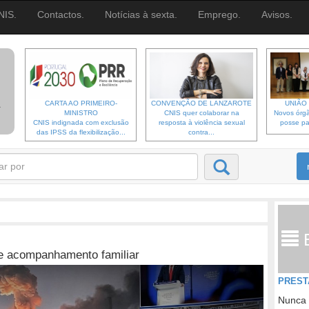
NIS.
Contactos.
Notícias à sexta.
Emprego.
Avisos.
CARTA AO PRIMEIRO-
CONVENÇÃO DE LANZAROTE
UNIÃO 
MINISTRO
CNIS quer colaborar na
Novos órgã
CNIS indignada com exclusão
resposta à violência sexual
posse pa
das IPSS da flexibilização...
contra...
 de acompanhamento familiar
PREST
Nunca 