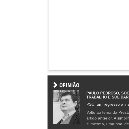
OPINIÃO
PAULO PEDROSO, SOC
TRABALHO E SOLIDAR
PSU: um regresso à ins
Volto ao tema da Presta
artigo anterior. A simpl
si mesma, uma boa ide