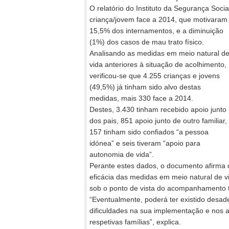
O relatório do Instituto da Segurança Soc
criança/jovem face a 2014, que
motivaram
15,5% dos internamentos, e a diminuição
(1%) dos casos de mau trato físico.
Analisando as medidas em meio natural d
vida anteriores à situação de acolhimento,
verificou-se que 4.255 crianças e jovens
(49,5%) já tinham sido alvo destas
medidas, mais 330 face a 2014.
Destes, 3.430 tinham recebido apoio junto
dos pais, 851 apoio junto de outro familiar,
157 tinham sido confiados “a pessoa
idónea” e seis tiveram “apoio para
autonomia de vida”.
Perante estes dados, o documento afirma 
eficácia das medidas em meio natural de vi
sob o ponto de vista do acompanhamento t
“Eventualmente, poderá ter existido desad
dificuldades na sua implementação e nos a
respetivas famílias”, explica.