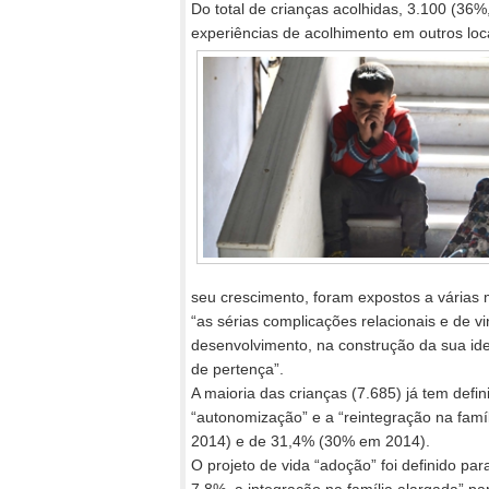
Do total de crianças acolhidas, 3.100 (3
experiências de acolhimento em outros loc
seu crescimento, foram expostos a várias 
“as sérias complicações relacionais e de v
desenvolvimento, na construção da sua ide
de pertença”.
A maioria das crianças (7.685) já tem defin
“autonomização” e a “reintegração na fam
2014) e de 31,4% (30% em 2014).
O projeto de vida “adoção” foi definido pa
7,8%, a integração na família alargada” pa