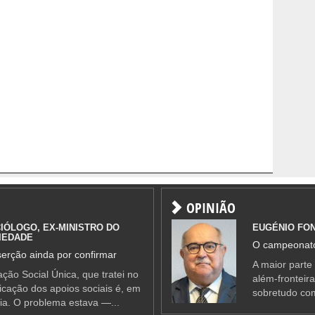
OPINIÃO
IÓLOGO, EX-MINISTRO DO
EUGÉNIO FO
IEDADE
O campeonato
erção ainda por confirmar
A maior parte
ção Social Única, que tratei no
além-fronteir
ificação dos apoios sociais é, em
sobretudo co
ia. O problema estava —...