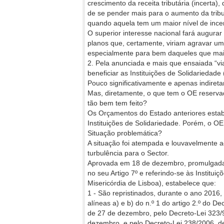
crescimento da receita tributá­ria (incerta
de se pender mais para o aumento da tribut
quando aquela tem um maior nível de ince
O superior interesse nacional fará augurar
planos que, certamente, viriam agravar um
especialmente para bem daqueles que mais 
2. Pela anunciada e mais que ensaiada “vi
beneficiar as Instituições de Solidariedade 
Pouco significativamente e apenas indiret
Mas, diretamente, o que tem o OE reservad
tão bem tem feito?
Os Orçamentos do Estado anteriores esta
Instituições de Solidariedade. Porém, o OE 
Situação problemática?
A situação foi atempada e louvavelmente a
turbulência para o Sector.
Aprovada em 18 de dezembro, promulgada 
no seu Artigo 7º e referindo-se às Institui
Misericórdia de Lisboa), estabelece que:
1 - São repristinados, durante o ano 2016, 
alí­neas a) e b) do n.º 1 do artigo 2.º do D
de 27 de dezembro, pelo Decreto-Lei 323/9
dezembro, e pelo Decreto-Lei 238/2006, de