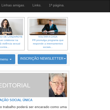
Linhas amigas.
Links.
1ª página.
O DE LANZAROTE
VOLTAR A CASA
er colaborar na
PR promulga programa que
à violência sexual
responde a internamentos
contra...
sociais...
6692 membros inscritos
INSCRIÇÃO NEWSLETTER
menu
EDITORIAL
AÇÃO SOCIAL ÚNICA
o trabalho poderá ser encarado como uma