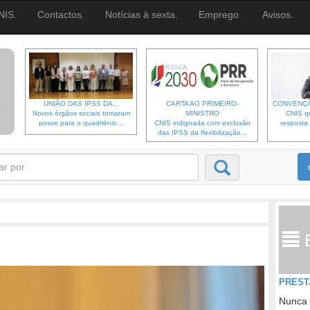
NIS.
Contactos.
Notícias à sexta.
Emprego.
Avisos.
UNIÃO DAS IPSS DA...
CARTA AO PRIMEIRO-
CONVENÇÃ
Novos órgãos sociais tomaram
MINISTRO
CNIS qu
posse para o quadriénio...
CNIS indignada com exclusão
resposta 
das IPSS da flexibilização...
PREST
Nunca 