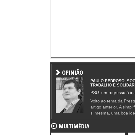
OPINIÃO
PAULO PEDROSO, SOC
TRABALHO E SOLIDAR
PSU: um regresso à ins
Volto ao tema da Presta
artigo anterior. A simpl
si mesma, uma boa ide
MULTIMÉDIA