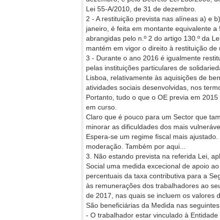
Lei 55-A/2010, de 31 de dezembro.
2 - A restituição prevista nas alí­neas a) e 
janeiro, é feita em montante equivalente 
abrangidas pelo n.º 2 do ar­tigo 130.º da 
mantém em vigor o direito à restituição d
3 - Durante o ano 2016 é igualmen­te rest
pelas insti­tuições particulares de solidar
Lisboa, relativamente às aquisições de be
atividades sociais desenvolvidas, nos term
Portanto, tudo o que o OE previa em 2015 
em curso.
Claro que é pouco para um Sector que també
minorar as dificuldades dos mais vulneráve
Espera-se um regime fiscal mais ajustado
moderação. Também por aqui...
3. Não estando prevista na referida Lei, ap
Social uma medida excecional de apoio ao
percentuais da taxa contributiva para a S
às remu­nerações dos trabalhadores ao seu
de 2017, nas quais se incluem os valores de
São beneficiárias da Medida nas seguintes
- O trabalhador estar vinculado à Entidade