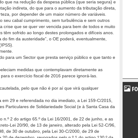
), do que na redução da despesa pública (que seria segura) e
ação indireta, do que para o aumento da tributação direta,
rteza, por depender de um maior número de variáveis.
 o seu cabal cumprimento, sem tur­bulência e sem outros
a crise que se quer ver vencida para bem de todos e muito
têm sofrido ao longo destes prolongados e difíceis anos.
a do fim da austeridade”, o OE poderá, eventualmente,
(IPSS).
amente.
o para um Sector que presta serviço público e que tanto e
beleciam medidas que contempla­vam diretamente as
para o exercício fiscal de 2016 parece ignorá-las.
FO
cautelada, pelo que não é por aí que virá qualquer
em 29 e referendada no dia imediato, a Lei 159-C/2015,
ções Particulares de Solidariedade Social (e à Santa Casa da
o n.º 2 do artigo 65.º da Lei 16/2001, de 22 de junho, e as
ecreto-Lei 20/90, de 13 de janeiro, alterado pela Lei 52-C/96,
8, de 30 de outubro, pela Lei 30-C/2000, de 29 de
 20 de dezembro, revoga­dos pelo n.º 1 do artigo 130.º da