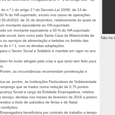
b) do n.º 1 do artigo 2.º do Decreto-Lei 20/90, de 13 de
a 50 % do IVA suportado, exceto nos casos de operações
Lei 55-A/2010, de 31 de dezembro, relativamente às quais se
e um montante equivalente ao IVA suportado.
ituído um montante equivalente a 50 % do IVA suportado
iedade social, bem como pela Santa Casa da Misericórdia de
Não há i
ns ou serviços de alimentação e bebidas no âmbito das
os do n.º 1, com as devidas adaptações.
para o Sector Social e Solidário é mantido em vigor no ano
m foi muito atingido pela crise e que tanto tem feito para
is.
. Porém, as circunstâncias re­comendam ponderação e
lica-se, porém, às Instituições Particulares de Solidariedade
 empre­go que se traduz numa redução de 0,75 pontos
egurança Social a cargo da Entidade Empregadora, relativa
 serviço, devidas nos meses de fevereiro de 2016 a janeiro
vidos a título de subsídios de férias e de Natal.
 condições:
 Empregadora beneficiária por contrato de trabalho a tempo