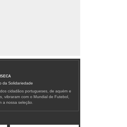
NSECA
 da Solidariedade
 dos cidadãos portugueses, de aquém e
as, vibraram com o Mundial de Futebol,
m a nossa seleção.