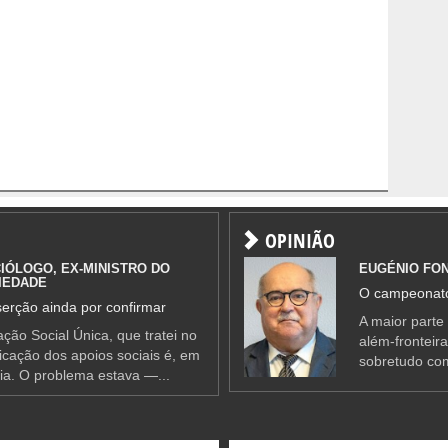
OPINIÃO
IÓLOGO, EX-MINISTRO DO
EUGÉNIO FO
IEDADE
O campeonato
erção ainda por confirmar
A maior parte
ção Social Única, que tratei no
além-fronteir
ificação dos apoios sociais é, em
sobretudo co
ia. O problema estava —...