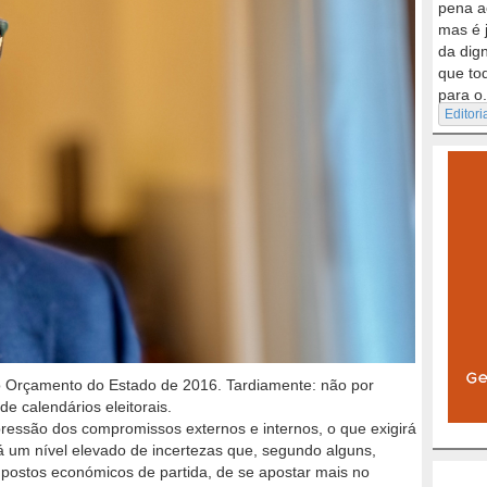
pena a
mas é 
da dig
que to
para o.
Editori
o Orçamento do Estado de 2016. Tardiamente: não por
de calendários eleitorais.
es­são dos compromissos externos e internos, o que exigi­rá
ará um nível elevado de incertezas que, segundo alguns,
postos económicos de par­tida, de se apostar mais no