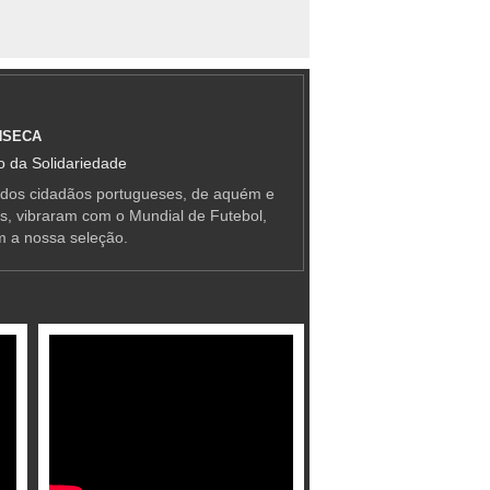
NSECA
 da Solidariedade
 dos cidadãos portugueses, de aquém e
as, vibraram com o Mundial de Futebol,
m a nossa seleção.