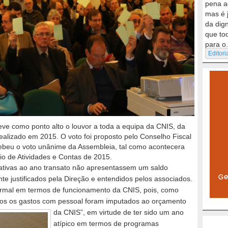
pena a
mas é 
da dig
que to
para o.
Editori
eve como ponto alto o louvor a toda a equipa da CNIS, da
ealizado em 2015. O voto foi proposto pelo Conselho Fiscal
ebeu o voto unânime da Assembleia, tal como acontecera
o de Atividades e Contas de 2015.
lativas ao ano transato não apresentassem um saldo
e justificados pela Direção e entendidos pelos associados.
ormal em termos de funcionamento da CNIS, pois, como
todos os gastos com pessoal foram imputados ao
orçamento
da CNIS”, em virtude de ter sido um ano
atípico em termos de programas