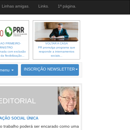
Linhas amigas.
Links.
1ª página.
 AO PRIMEIRO-
VOLTAR A CASA
MINISTRO
PR promulga programa que
gnada com exclusão
responde a internamentos
a flexibilização...
sociais...
6692 membros inscritos
INSCRIÇÃO NEWSLETTER
menu
EDITORIAL
AÇÃO SOCIAL ÚNICA
o trabalho poderá ser encarado como uma