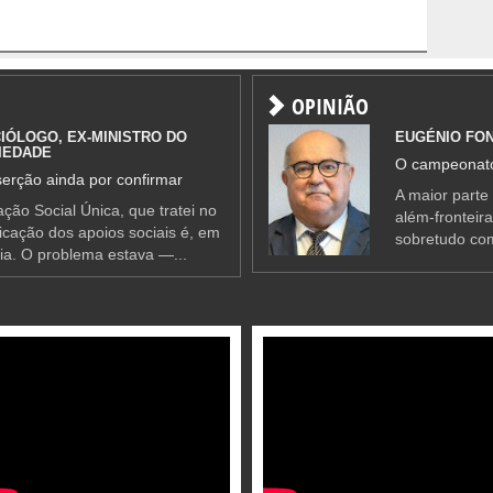
OPINIÃO
IÓLOGO, EX-MINISTRO DO
EUGÉNIO FO
IEDADE
O campeonato
erção ainda por confirmar
A maior parte
ção Social Única, que tratei no
além-fronteir
ificação dos apoios sociais é, em
sobretudo co
ia. O problema estava —...