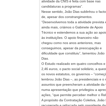
atividade da CNIS é feita com base nas
candidaturas a programas”.
Nesse sentido, João Dias sublinhou o facto
de, apesar dos constrangimentos.
“Desenvolvemos toda a atividade prevista 
ainda mais, criámos o Gabinete de Apoio
Técnico e estendemos a sua ação ao apoi
às instituições. O apoio financeiro não
chegou como nos anos anteriores, mas
conseguimos, apesar da preocupação e
dificuldade que constituiu”, lamentou João
Dias.
O Estudo realizado em quatro concelhos e
2,46 euros, o pacto social solidário, a que
os novos estatutos, os governos – “come
lembrou João Dias –, as presidenciais e o
assuntos que preencheram a atividade da 
numa apresentação que privilegiou a aprec
ações, “que permite perceber melhor o Rel
A propósito da Contratação Coletiva, João 
recuperada e reforçada pelo presidente d