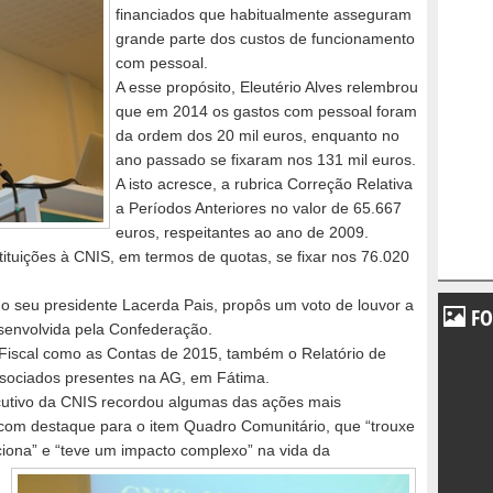
financiados que habitualmente asseguram
grande parte dos custos de funcionamento
com pessoal.
A esse propósito, Eleutério Alves relembrou
que em 2014 os gastos com pessoal foram
da ordem dos 20 mil euros, enquanto no
ano passado se fixaram nos 131 mil euros.
A isto acresce, a rubrica Correção Relativa
a Períodos Anteriores no valor de 65.667
euros, respeitantes ao ano de 2009.
stituições à CNIS, em termos de quotas, se fixar nos 76.020
 do seu presidente Lacerda Pais, propôs um voto de louvor a
FO
senvolvida pela Confederação.
 Fiscal como as Contas de 2015, também o Relatório de
ssociados presentes na AG, em Fátima.
ecutivo da CNIS recordou algumas das ações mais
com destaque para o item Quadro Comunitário, que “trouxe
iona” e “teve um impacto
complexo” na vida da