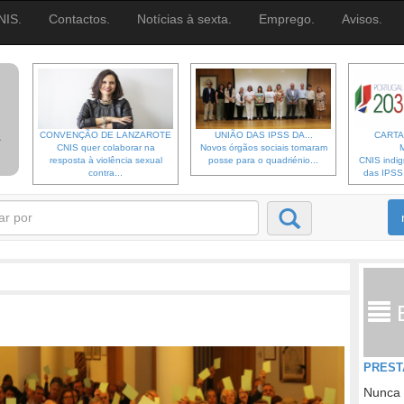
NIS.
Contactos.
Notícias à sexta.
Emprego.
Avisos.
CONVENÇÃO DE LANZAROTE
UNIÃO DAS IPSS DA...
CARTA
CNIS quer colaborar na
Novos órgãos sociais tomaram
resposta à violência sexual
posse para o quadriénio...
CNIS indi
contra...
das IPSS d
PREST
Nunca 