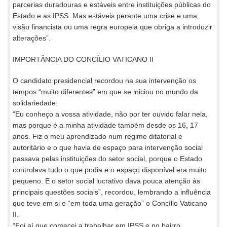
parcerias duradouras e estáveis entre instituições públicas do
Estado e as IPSS. Mas estáveis perante uma crise e uma
visão financista ou uma regra europeia que obriga a introduzir
alterações”.
IMPORTÂNCIA DO CONCÍLIO VATICANO II
O candidato presidencial recordou na sua intervenção os
tempos “muito diferentes” em que se iniciou no mundo da
solidariedade.
“Eu conheço a vossa atividade, não por ter ouvido falar nela,
mas porque é a minha atividade também desde os 16, 17
anos. Fiz o meu aprendizado num regime ditatorial e
autoritário e o que havia de espaço para intervenção social
passava pelas instituições do setor social, porque o Estado
controlava tudo o que podia e o espaço disponível era muito
pequeno. E o setor social lucrativo dava pouca atenção às
principais questões sociais”, recordou, lembrando a influência
que teve em si e “em toda uma geração” o Concílio Vaticano
II.
“Foi aí que comecei a trabalhar em IPSS e no bairro