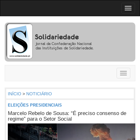
Toggl
naviga
Toggle
navigati
INÍCIO
>
NOTICIÁRIO
ELEIÇÕES PRESIDENCIAIS
Marcelo Rebelo de Sousa: “É preciso consenso de
regime” para o Setor Social