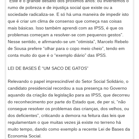
“Este é o grande desafio dos próximos anos: ou invertemos o
rumo de pobreza e de injustiça social que existe ou a
sociedade radicaliza-se. E só há uma maneira de impedir isto
que é criar um clima de consenso que começa nas coisas
mais básicas. Isso também aprendi com as IPSS, é que os
problemas começam a resolver-se com pequenos gestos”.
Nesse sentido, e afirmando-se um “otimista”, Marcelo Rebelo
de Sousa prefere “olhar para o copo meio cheio”, tendo em
conta muito do que é o “exemplo diário” das IPSS.
LEI DE BASES É “UM SACO DE GATOS”
Relevando o papel imprescindível do Setor Social Solidário, o
candidato presidencial recordou a sua presença no Governo
aquando da criação da legislação para as IPSS, que decorreu
do reconhecimento por parte do Estado que, de per si, “não
consegue resolver os problemas das crianças, dos velhos, ou
dos deficientes”, criticando a demora na feitura das leis que
regulamentam o que muitas vezes já existe no terreno há
muito tempo, dando como exemplo a recente Lei de Bases da
Economia Social.