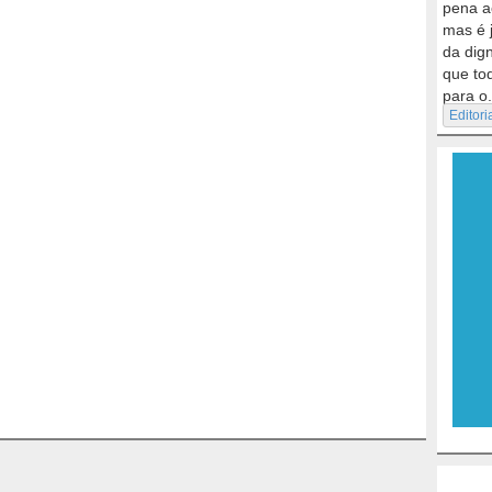
pena a
mas é 
da dig
que to
para o.
Editori