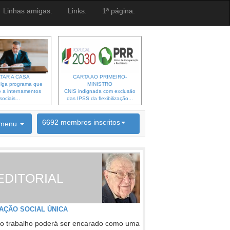
Linhas amigas.
Links.
1ª página.
TAR A CASA
CARTA AO PRIMEIRO-
lga programa que
MINISTRO
 a internamentos
CNIS indignada com exclusão
sociais...
das IPSS da flexibilização...
6692 membros inscritos
menu
INSCRIÇÃO NEWSLETTER
EDITORIAL
AÇÃO SOCIAL ÚNICA
o trabalho poderá ser encarado como uma