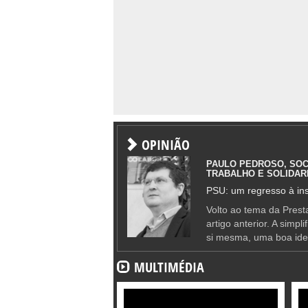
OPINIÃO
PAULO PEDROSO, SOC
TRABALHO E SOLIDAR
PSU: um regresso à ins
Volto ao tema da Presta
artigo anterior. A simpl
si mesma, uma boa ide
MULTIMÉDIA