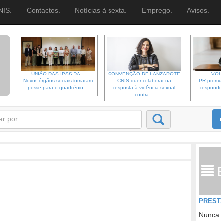
NIS.
Contactos.
Notícias à sexta.
Emprego.
Avisos.
UNIÃO DAS IPSS DA...
CONVENÇÃO DE LANZAROTE
VOL
Novos órgãos sociais tomaram
CNIS quer colaborar na
PR promu
posse para o quadriénio...
resposta à violência sexual
responde
contra...
PREST
Nunca 