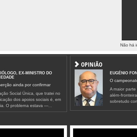
Não há i
OPINIÃO
IÓLOGO, EX-MINISTRO DO
EUGÉNIO FO
IEDADE
O campeonato
erção ainda por confirmar
A maior parte
ção Social Única, que tratei no
além-fronteir
ificação dos apoios sociais é, em
sobretudo co
ia. O problema estava —...