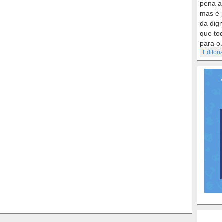
pena a
mas é 
da dig
que to
para o.
Editori