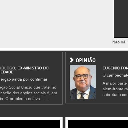
Não há i
OPINIÃO
IÓLOGO, EX-MINISTRO DO
EUGÉNIO FO
IEDADE
O campeonato
erção ainda por confirmar
A maior parte
ção Social Única, que tratei no
além-fronteir
ificação dos apoios sociais é, em
sobretudo co
ia. O problema estava —...