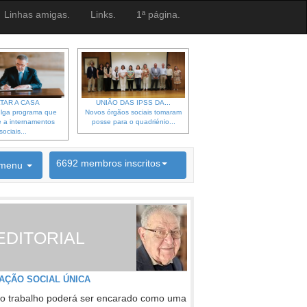
Linhas amigas.
Links.
1ª página.
TAR A CASA
UNIÃO DAS IPSS DA...
lga programa que
Novos órgãos sociais tomaram
 a internamentos
posse para o quadriénio...
sociais...
6692 membros inscritos
menu
INSCRIÇÃO NEWSLETTER
EDITORIAL
AÇÃO SOCIAL ÚNICA
o trabalho poderá ser encarado como uma