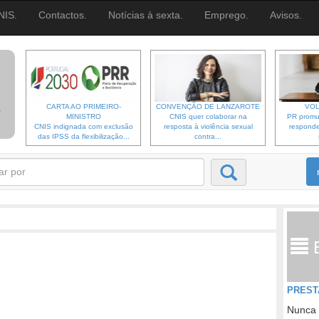
NIS.
Contactos.
Notícias à sexta.
Emprego.
Avisos.
CARTA AO PRIMEIRO-
CONVENÇÃO DE LANZAROTE
VOL
MINISTRO
CNIS quer colaborar na
PR promu
CNIS indignada com exclusão
resposta à violência sexual
responde
das IPSS da flexibilização...
contra...
PREST
Nunca 