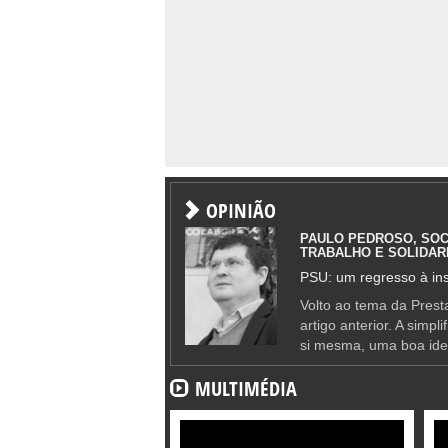
OPINIÃO
PAULO PEDROSO, SOC
TRABALHO E SOLIDAR
PSU: um regresso à ins
Volto ao tema da Presta
artigo anterior. A simpl
si mesma, uma boa ide
MULTIMÉDIA