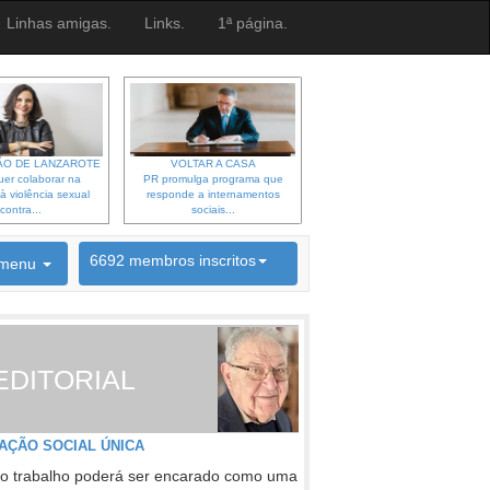
Linhas amigas.
Links.
1ª página.
O DE LANZAROTE
VOLTAR A CASA
er colaborar na
PR promulga programa que
à violência sexual
responde a internamentos
contra...
sociais...
6692 membros inscritos
menu
INSCRIÇÃO NEWSLETTER
EDITORIAL
AÇÃO SOCIAL ÚNICA
o trabalho poderá ser encarado como uma