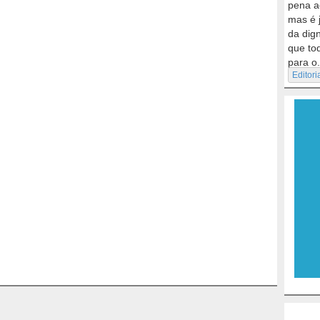
pena a
mas é 
da dig
que to
para o.
Editori