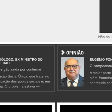
Não há i
OPINIÃO
IÓLOGO, EX-MINISTRO DO
EUGÉNIO FO
IEDADE
O campeonato
erção ainda por confirmar
A maior parte
ção Social Única, que tratei no
além-fronteir
ificação dos apoios sociais é, em
sobretudo co
ia. O problema estava —...