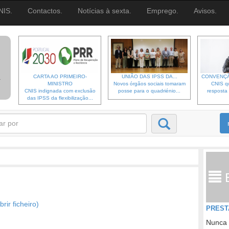
NIS.
Contactos.
Notícias à sexta.
Emprego.
Avisos.
CARTA AO PRIMEIRO-
UNIÃO DAS IPSS DA...
CONVENÇÃ
MINISTRO
Novos órgãos sociais tomaram
CNIS qu
CNIS indignada com exclusão
posse para o quadriénio...
resposta 
das IPSS da flexibilização...
rir ficheiro)
PREST
Nunca 