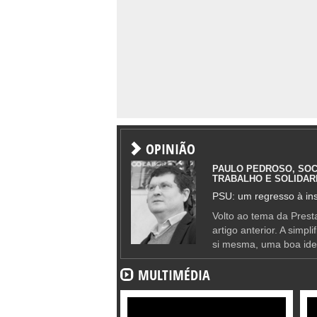
OPINIÃO
PAULO PEDROSO, SOC
TRABALHO E SOLIDAR
PSU: um regresso à ins
Volto ao tema da Presta
artigo anterior. A simpl
si mesma, uma boa ide
MULTIMÉDIA