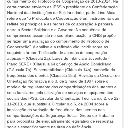
cumprimento do Protocolo de Cooperação de 2013-2014. Na
carta-convite enviado às IPSS o presidente da Confederação
Nacional das Instituições de Solidariedade, padre Lino Maia,
refere que “o Protocolo de Cooperação é um instrumento que
reflete os princípios e as regras de colaboração e parceira
entre o Sector Solidário e o Governo. Na sequência do
compromisso assumido no seu plano acção, a CNIS propõe-
se fazer uma avaliação do cumprimento do Protocolo de
Cooperação”. A análise e a reflexão vão incidir sobre as
seguintes áreas: Tipificação de acordos de cooperação
atípicos – (Cláusula 2a); Lares de Infância e Juventude -
Plano SERE+ (Cláusula 6a); Serviço de Apoio Domiciliário
(Cláusula 7a); Sustentabilidade (Cláusula 14a); Variação da
frequência dos utentes (Cláusula 18a); Revisão da Circular de
Orientação Normativa n.o 3, de 2 maio de 1997 sobre o
modelo de regulamento das comparticipações dos utentes e
seus familiares pela utilização de serviços e equipamentos
sociais das IPSS; Circular de Orientação Técnica n.o 2, de 22-
11-2013, que substitui a Circular n.o 6, de 2004 sobre a
implicação da variação de frequência dos utentes nas
comparticipações da Segurança Social; Grupo de Trabalho
para propostas de enquadramento legislativo de respostas
sociais especificamente na área da deficiência.