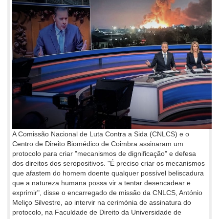
A Comissão Nacional de Luta Contra a Sida (CNLCS) e o
Centro de Direito Biomédico de Coimbra assinaram um
protocolo para criar "mecanismos de dignificação" e defesa
dos direitos dos seropositivos. "É preciso criar os mecanismos
que afastem do homem doente qualquer possível beliscadura
que a natureza humana possa vir a tentar desencadear e
exprimir", disse o encarregado de missão da CNLCS, António
Meliço Silvestre, ao intervir na cerimónia de assinatura do
protocolo, na Faculdade de Direito da Universidade de