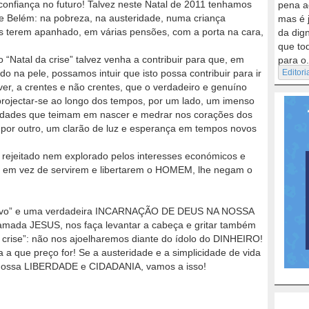
 confiança no futuro! Talvez neste Natal de 2011 tenhamos
pena a
 Belém: na pobreza, na austeridade, numa criança
mas é 
ós terem apanhado, em várias pensões, com a porta na cara,
da dig
que to
 “Natal da crise” talvez venha a contribuir para que, em
para o.
o na pele, possamos intuir que isto possa contribuir para ir
Editori
ver, a crentes e não crentes, que o verdadeiro e genuíno
 projectar-se ao longo dos tempos, por um lado, um imenso
nidades que teimam em nascer e medrar nos corações dos
 por outro, um clarão de luz e esperança em tempos novos
jeitado nem explorado pelos interesses económicos e
e, em vez de servirem e libertarem o HOMEM, lhe negam o
 novo” e uma verdadeira INCARNAÇÃO DE DEUS NA NOSSA
mada JESUS, nos faça levantar a cabeça e gritar também
 crise”: não nos ajoelharemos diante do ídolo do DINHEIRO!
 que preço for! Se a austeridade e a simplicidade de vida
a nossa LIBERDADE e CIDADANIA, vamos a isso!