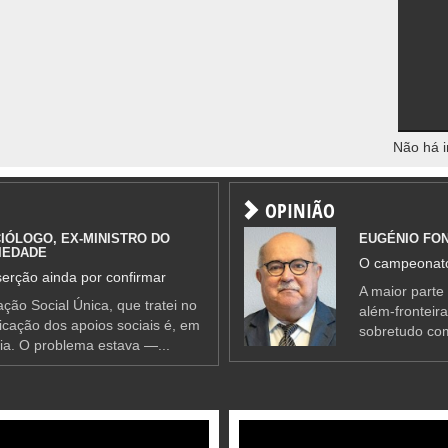
Não há i
OPINIÃO
IÓLOGO, EX-MINISTRO DO
EUGÉNIO FO
IEDADE
O campeonato
erção ainda por confirmar
A maior parte
ção Social Única, que tratei no
além-fronteir
ificação dos apoios sociais é, em
sobretudo co
ia. O problema estava —...