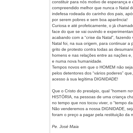
constituir para nós motivo de esperança e
compreendido melhor que nunca o Natal de
indefesa rodeada do carinho dos pais, ap
por serem pobres e sem boa aparência!
Curiosa e até profeticamente, o já chamado
face do que se vai ouvindo e experimentand
acabando com a “crise da Natal”, fazendo 
Natal foi, na sua origem, para continuar a
grito de protesto contra todas as desuma
homens e nas relações entre as nações e,
e numa nova humanidade.
Tempos novos em que o HOMEM não seja re
pelos detentores dos “vários poderes” qu
acesso à sua legítima DIGNIDADE!
Que o Cristo do presépio, qual “homem
HISTÓRIA, na pessoas de uma criança cha
no tempo que nos tocou viver, o “tempo da
Não venderemos a nossa DIGNIDADE, seja a
foram o preço a pagar pela restituição d
Pe. José Maia