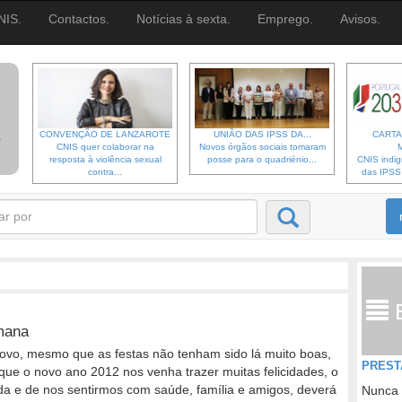
NIS.
Contactos.
Notícias à sexta.
Emprego.
Avisos.
CONVENÇÃO DE LANZAROTE
UNIÃO DAS IPSS DA...
CARTA
CNIS quer colaborar na
Novos órgãos sociais tomaram
resposta à violência sexual
posse para o quadriénio...
CNIS indi
contra...
das IPSS d
umana
 novo, mesmo que as festas não tenham sido lá muito boas,
PREST
que o novo ano 2012 nos venha trazer muitas felicidades, o
da e de nos sentirmos com saúde, família e amigos, deverá
Nunca 