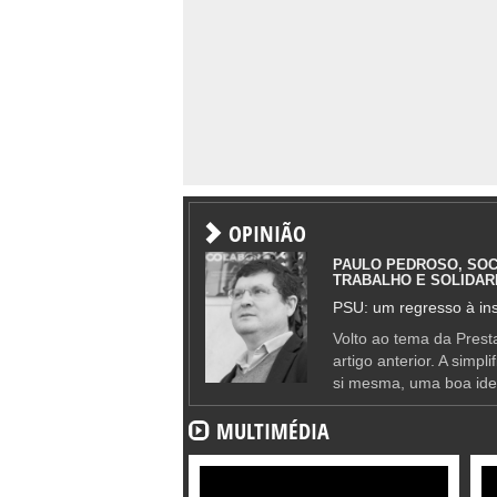
OPINIÃO
PAULO PEDROSO, SOC
TRABALHO E SOLIDAR
PSU: um regresso à ins
Volto ao tema da Presta
artigo anterior. A simpl
si mesma, uma boa ide
MULTIMÉDIA