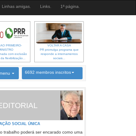
Linhas amigas.
Links.
1ª página.
 AO PRIMEIRO-
VOLTAR A CASA
MINISTRO
PR promulga programa que
gnada com exclusão
responde a internamentos
a flexibilização...
sociais...
6692 membros inscritos
menu
INSCRIÇÃO NEWSLETTER
EDITORIAL
AÇÃO SOCIAL ÚNICA
o trabalho poderá ser encarado como uma