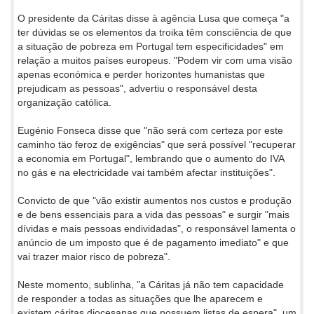
O presidente da Cáritas disse à agência Lusa que começa "a
ter dúvidas se os elementos da troika têm consciência de que
a situação de pobreza em Portugal tem especificidades" em
relação a muitos países europeus. "Podem vir com uma visão
apenas económica e perder horizontes humanistas que
prejudicam as pessoas", advertiu o responsável desta
organização católica.
Eugénio Fonseca disse que "não será com certeza por este
caminho täo feroz de exigências" que será possível "recuperar
a economia em Portugal", lembrando que o aumento do IVA
no gás e na electricidade vai também afectar instituições".
Convicto de que "vão existir aumentos nos custos e produção
e de bens essenciais para a vida das pessoas" e surgir "mais
dívidas e mais pessoas endividadas", o responsável lamenta o
anúncio de um imposto que é de pagamento imediato" e que
vai trazer maior risco de pobreza".
Neste momento, sublinha, "a Cáritas já não tem capacidade
de responder a todas as situações que lhe aparecem e
existem cáritas diocesanas que possuem listas de espera", um