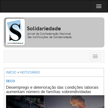
Toggl
naviga
Toggle
navigati
INÍCIO
>
NOTICIÁRIO
DECO
Desemprego e deterioração das condições laborais
aumentam número de famílias sobrendividadas