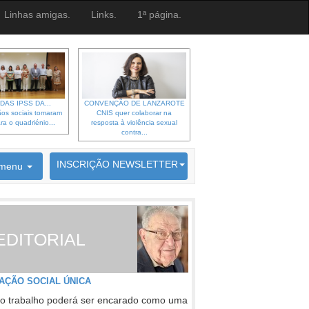
Linhas amigas.
Links.
1ª página.
DAS IPSS DA...
CONVENÇÃO DE LANZAROTE
os sociais tomaram
CNIS quer colaborar na
ra o quadriénio...
resposta à violência sexual
contra...
6692 membros inscritos
INSCRIÇÃO NEWSLETTER
menu
EDITORIAL
AÇÃO SOCIAL ÚNICA
o trabalho poderá ser encarado como uma