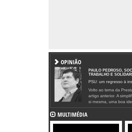
OPINIÃO
PAULO PEDROSO, SOC
TRABALHO E SOLIDAR
PSU: um regresso à ins
Volto ao tema da Presta
artigo anterior. A simpl
si mesma, uma boa ide
MULTIMÉDIA