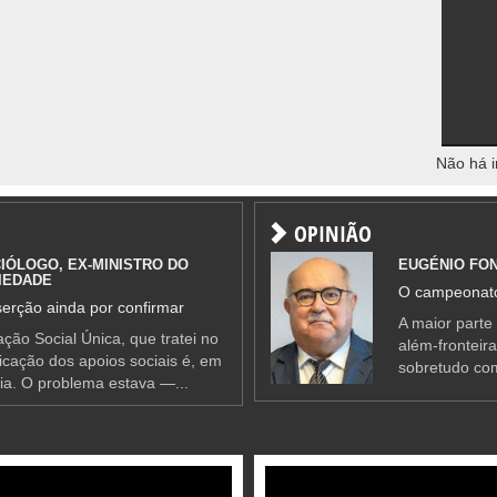
Não há i
OPINIÃO
IÓLOGO, EX-MINISTRO DO
EUGÉNIO FO
IEDADE
O campeonato
erção ainda por confirmar
A maior parte
ção Social Única, que tratei no
além-fronteir
ificação dos apoios sociais é, em
sobretudo co
ia. O problema estava —...