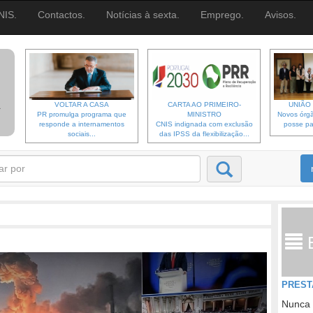
NIS.
Contactos.
Notícias à sexta.
Emprego.
Avisos.
VOLTAR A CASA
CARTA AO PRIMEIRO-
UNIÃO 
PR promulga programa que
MINISTRO
Novos órgã
responde a internamentos
CNIS indignada com exclusão
posse pa
sociais...
das IPSS da flexibilização...
PREST
Nunca 