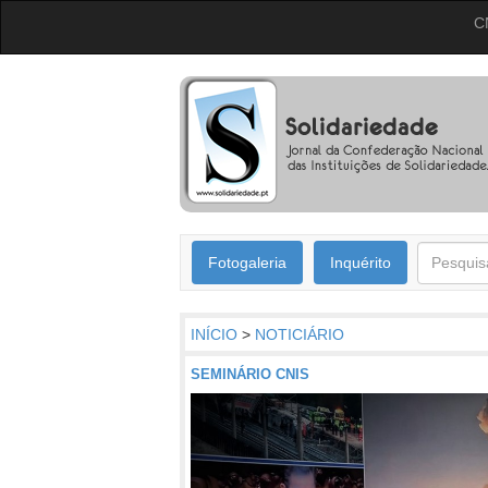
C
Fotogaleria
Inquérito
INÍCIO
>
NOTICIÁRIO
SEMINÁRIO CNIS