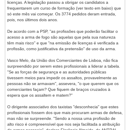
licenças. A legislação passou a obrigar os candidatos a
frequentarem um curso de formação (ver texto em baixo) que
só este mês vai começar. Os 3774 pedidos deram entrada,
pois, nos últimos dois anos.
De acordo com a PSP, "as profissões que poderão facilitar o
acesso a arma de fogo são aquelas que pela sua natureza
têm mais risco" e que "na emissão de licenças é verificada a
profissão, como justificativa da pretensão" de uso da arma.
Vasco Melo, da União dos Comerciantes de Lisboa, não fica
surpreendido por serem estes profissionais a liderar a tabela.
"Se as forças de segurança e as autoridades públicas
tivessem meios para impedir os assaltos, provavelmente as
pessoas não se armavam", assevera, "o que querem que os
comerciantes façam? Que fiquem de braços cruzados à
espera que os assaltem e matem?"
O dirigente associativo dos taxistas "desconhecia" que estes
profissionais fossem dos que mais procuram armas de defesa,
mas não se surpreende. "Sendo a nossa uma profissão de
alto risco é compreensível que nos seja facilitada a atribuição
de armas pessoais", declara Florêncio Almeida, da ANTRAL.