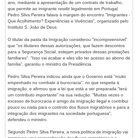
ano, mediante a apresentação de um contrato de trabalho,
que permite ao imigrante residir legalmente em Portugal.
Pedro Silva Pereira falava à margem do encontro "Imigrantes -
Que Acolhimento? Experiências e Vivências", organizado pelo
Instituto S. João de Deus.
O titular da pasta da Imigração considerou "incompreensível"
que "os titulares dessas autorizações, que fazem descontos
para a Segurança Social, estejam privados dessas prestações
familiares". "Isso vai acabar e eles vão ter acesso ao abono de
família", garantiu o ministro da Presidência.
Pedro Silva Pereira indicou ainda que o Governo está "muito
empenhado no combate à burocracia", no que respeita à
imigração, e afirmou que a lei que está a ser preparada "terá
um contributo importante" na sua redução. "Muitas vezes o
excesso de burocracia é amigo da imigração ilegal e contribui
pouco ou nada para o controlo dos fluxos migratórios e para a
integração dos imigrantes na sociedade portuguesa",
defendeu o ministro.
Segundo Pedro Silva Pereira, a nova política de imigração vai
promover uma racionalização dos fluxos migratórios e a