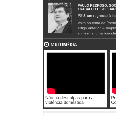
PAULO PEDROSO, SOC
TRABALHO E SOLIDAR
PSU: um regresso à ins
Volto ao tema da Presta
artigo anterior. A simpl
si mesma, uma boa ide
MULTIMÉDIA
Não há desculpas para a
Pr
violência doméstica
Co