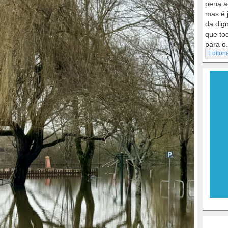
pena a
mas é 
da dig
que to
para o.
Editori