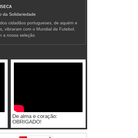
NSECA
 da Solidariedade
 dos cidadãos portugueses, de aquém e
as, vibraram com o Mundial de Futebol,
m a nossa seleção.
De alma e coração:
OBRIGADO!