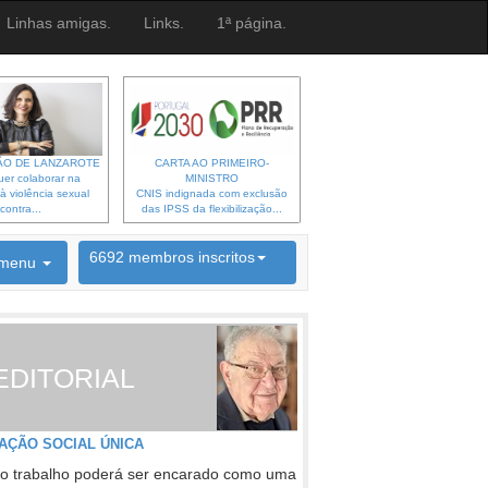
Linhas amigas.
Links.
1ª página.
O DE LANZAROTE
CARTA AO PRIMEIRO-
er colaborar na
MINISTRO
à violência sexual
CNIS indignada com exclusão
contra...
das IPSS da flexibilização...
6692 membros inscritos
menu
INSCRIÇÃO NEWSLETTER
EDITORIAL
AÇÃO SOCIAL ÚNICA
o trabalho poderá ser encarado como uma