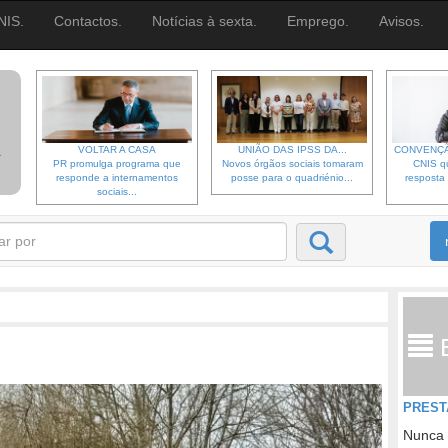
NIS.
Contactos.
Notícias à sexta.
Emprego.
Avisos.
VOLTAR A CASA
UNIÃO DAS IPSS DA...
CONVENÇÃ
PR promulga programa que
Novos órgãos sociais tomaram
CNIS qu
responde a internamentos
posse para o quadriénio...
resposta 
sociais...
PREST
Nunca 