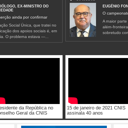
IÓLOGO, EX-MINISTRO DO
EUGÉNIO FO
IEDADE
O campeonato
erção ainda por confirmar
A maior parte
ção Social Única, que tratei no
além-fronteir
ificação dos apoios sociais é, em
sobretudo co
ia. O problema estava —...
esidente da República no
15 de janeiro de 2021 CNIS
nselho Geral da CNIS
assinala 40 anos