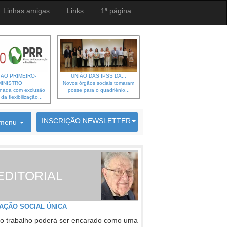
Linhas amigas.
Links.
1ª página.
 AO PRIMEIRO-
UNIÃO DAS IPSS DA...
MINISTRO
Novos órgãos sociais tomaram
gnada com exclusão
posse para o quadriénio...
a flexibilização...
6692 membros inscritos
INSCRIÇÃO NEWSLETTER
menu
EDITORIAL
AÇÃO SOCIAL ÚNICA
o trabalho poderá ser encarado como uma