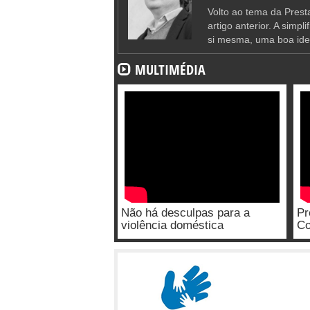
Volto ao tema da Presta
artigo anterior. A simpl
si mesma, uma boa ide
MULTIMÉDIA
Não há desculpas para a
Pr
violência doméstica
Co