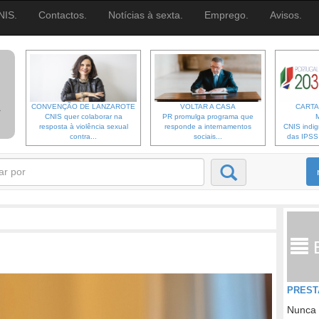
NIS.
Contactos.
Notícias à sexta.
Emprego.
Avisos.
CONVENÇÃO DE LANZAROTE
VOLTAR A CASA
CARTA
CNIS quer colaborar na
PR promulga programa que
resposta à violência sexual
responde a internamentos
CNIS indi
contra...
sociais...
das IPSS d
PREST
Nunca 