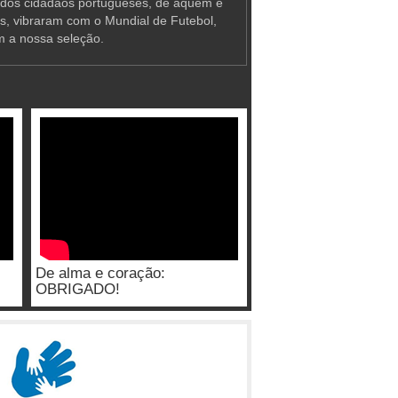
 dos cidadãos portugueses, de aquém e
as, vibraram com o Mundial de Futebol,
m a nossa seleção.
De alma e coração:
OBRIGADO!