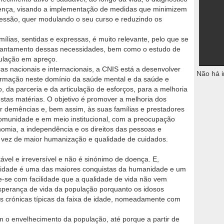
oença, visando a implementação de medidas que minimizem
ressão, quer modulando o seu curso e reduzindo os
mílias, sentidas e expressas, é muito relevante, pelo que se
evantamento dessas necessidades, bem como o estudo de
ulação em apreço.
s nacionais e internacionais, a CNIS está a desenvolver
Não há i
firmação neste domínio da saúde mental e da saúde e
, da parceria e da articulação de esforços, para a melhoria
stas matérias. O objetivo é promover a melhoria dos
r demências e, bem assim, às suas famílias e prestadores
comunidade e em meio institucional, com a preocupação
nomia, a independência e os direitos das pessoas e
vez de maior humanização e qualidade de cuidados.
tável e irreversível e não é sinónimo de doença. E,
vidade é uma das maiores conquistas da humanidade e um
e-se com facilidade que a qualidade de vida não vem
erança de vida da população porquanto os idosos
 crónicas típicas da faixa de idade, nomeadamente com
m o envelhecimento da população, até porque a partir de