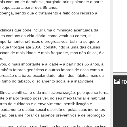
ais comum de demência, surgindo principalmente a partir
população a partir dos 85 anos.
 doença, sendo que o tratamento é feito com recurso a
clínicas que pode incluir uma diminuição acentuada da
ades comuns da vida diária, como vestir ou comer, e
mportamento, crónicos e progressivos. Estima-se que o
ue triplique até 2050, constituindo já uma das causas
ssoas de mais idade. A mais frequente, mas não única, é a
r.
ivos, o mais importante é a idade – a partir dos 65 anos, a
ambém fatores genéticos e outros fatores de risco como a
epressão e a baixa escolaridade, além dos hábitos mais ou
FO
fumo do tabaco, o isolamento social e a inatividade
ência científica, é o da institucionalização, pelo que se torna
e o maior tempo possível, no seu meio familiar e habitual
res de cuidados e o envolvimento, sensibilização e
damente o setor social e solidário, pelas suas inerentes
ação, para melhorar os aspetos preventivos e de promoção
ecimento ativo e saudável, ao longo da vida, o diagnóstico