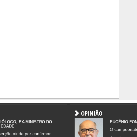
OPINIÃO
IÓLOGO, EX-MINISTRO DO
EUGÉNIO FO
IEDADE
O campeonato
erção ainda por confirmar