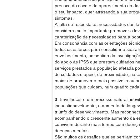
precoce do risco e do aparecimento da d
o seu impacto, quer atrasando a sua prog
sintomas.
A falta de resposta às necessidades das fa
considera muito importante promover o l
caraterização de necessidades para a pop
Em consonância com as orientações técnica
todos os esforços para consolidar a sua a
envelhecimento, no sentido da investigação
do apoio às IPSS que prestam cuidados ne
serviços prestados à população afetada po
de cuidados e apoio, de proximidade, na 
maior de promover o mais possível a auto
populações que cuidam, num quadro cada 
3
. Envelhecer é um processo natural, inevi
inquestionavelmente, o aumento da longe
triunfo do desenvolvimento. Mas reconhec
acompanhando o crescente aumento da esp
convivem durante mais tempo com doenças
doenças mentais.
São muitos os desafios que se perfilam co