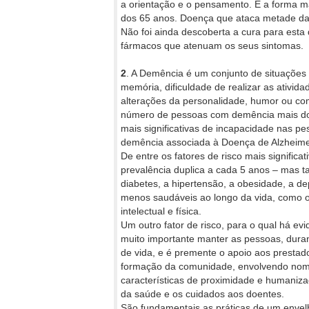
a orientação e o pensamento. É a forma m
dos 65 anos. Doença que ataca metade da 
Não foi ainda descoberta a cura para esta
fármacos que atenuam os seus sintomas.
2
. A Demência é um conjunto de situações 
memória, dificuldade de realizar as ativid
alterações da personalidade, humor ou co
número de pessoas com demência mais do q
mais significativas de incapacidade nas pe
demência associada à Doença de Alzheime
De entre os fatores de risco mais significat
prevalência duplica a cada 5 anos – mas t
diabetes, a hipertensão, a obesidade, a d
menos saudáveis ao longo da vida, como o 
intelectual e física.
Um outro fator de risco, para o qual há evid
muito importante manter as pessoas, durant
de vida, e é premente o apoio aos prestado
formação da comunidade, envolvendo nomea
características de proximidade e humaniz
da saúde e os cuidados aos doentes.
São fundamentais as práticas de um envelh