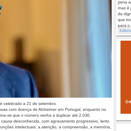
pena a
mas é 
da dig
que to
para o.
Editori
é celebrado a 21 de setembro.
ssoas com doença de Alzheimer em Portugal, enquanto no
ima-se que o número venha a duplicar até 2.030.
e causa desconhecida, com agravamento progressivo, lento
s funções intelectuais: a atenção, a compreensão, a memória,