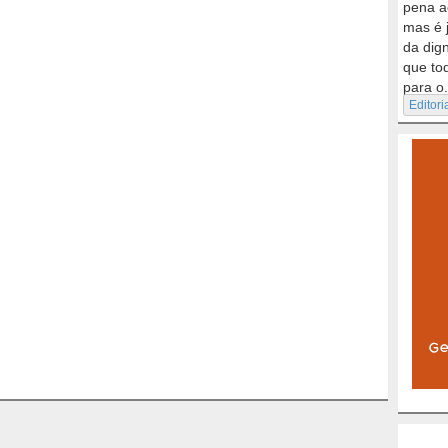
pena a
mas é 
da dig
que to
para o.
Editori