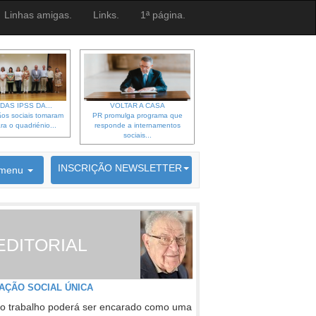
Linhas amigas.
Links.
1ª página.
DAS IPSS DA...
VOLTAR A CASA
os sociais tomaram
PR promulga programa que
ra o quadriénio...
responde a internamentos
sociais...
6692 membros inscritos
INSCRIÇÃO NEWSLETTER
menu
EDITORIAL
AÇÃO SOCIAL ÚNICA
o trabalho poderá ser encarado como uma