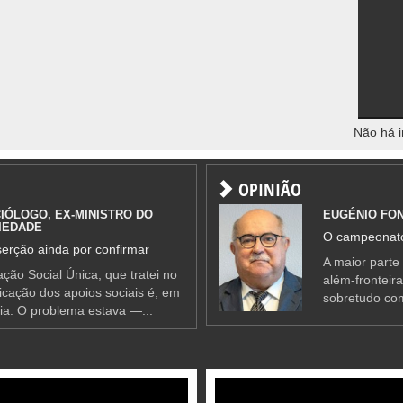
Não há i
OPINIÃO
IÓLOGO, EX-MINISTRO DO
EUGÉNIO FO
IEDADE
O campeonato
erção ainda por confirmar
A maior parte
ção Social Única, que tratei no
além-fronteir
ificação dos apoios sociais é, em
sobretudo co
ia. O problema estava —...