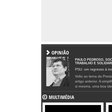
OPINIÃO
PAULO PEDROSO, SOC
TRABALHO E SOLIDAR
PSU: um regresso à ins
Volto ao tema da Presta
artigo anterior. A simpl
si mesma, uma boa ide
MULTIMÉDIA