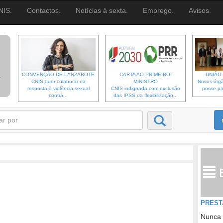
NIS.
Contactos.
Notícias à sexta.
Emprego.
Avisos.
CONVENÇÃO DE LANZAROTE
CARTA AO PRIMEIRO-
UNIÃO 
CNIS quer colaborar na
MINISTRO
Novos órgã
resposta à violência sexual
CNIS indignada com exclusão
posse pa
contra...
das IPSS da flexibilização...
PREST
Nunca 