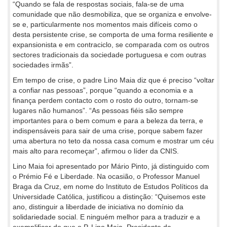
“Quando se fala de respostas sociais, fala-se de uma
comunidade que não desmobiliza, que se organiza e envolve-
se e, particularmente nos momentos mais difíceis como o
desta persistente crise, se comporta de uma forma resiliente e
expansionista e em contraciclo, se comparada com os outros
sectores tradicionais da sociedade portuguesa e com outras
sociedades irmãs”.
Em tempo de crise, o padre Lino Maia diz que é preciso “voltar
a confiar nas pessoas”, porque “quando a economia e a
finança perdem contacto com o rosto do outro, tornam-se
lugares não humanos”. “As pessoas fiéis são sempre
importantes para o bem comum e para a beleza da terra, e
indispensáveis para sair de uma crise, porque sabem fazer
uma abertura no teto da nossa casa comum e mostrar um céu
mais alto para recomeçar”, afirmou o líder da CNIS.
Lino Maia foi apresentado por Mário Pinto, já distinguido com
o Prémio Fé e Liberdade. Na ocasião, o Professor Manuel
Braga da Cruz, em nome do Instituto de Estudos Políticos da
Universidade Católica, justificou a distinção: “Quisemos este
ano, distinguir a liberdade de iniciativa no domínio da
solidariedade social. E ninguém melhor para a traduzir e a
exemplificar do que o P. Lino Maia, Presidente da