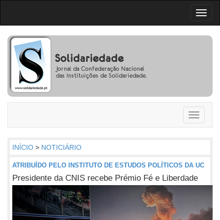
Toggl
naviga
Toggle
navigati
INÍCIO
>
NOTICIÁRIO
ATRIBUÍDO PELO INSTITUTO DE ESTUDOS POLÍTICOS DA UC
Presidente da CNIS recebe Prémio Fé e Liberdade