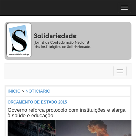
Toggl
naviga
Toggle
navigati
INÍCIO
>
NOTICIÁRIO
ORÇAMENTO DE ESTADO 2015
Governo reforça protocolo com instituições e alarga
à saúde e educação