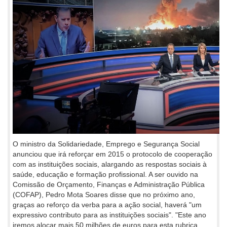
O ministro da Solidariedade, Emprego e Segurança Social
anunciou que irá reforçar em 2015 o protocolo de cooperação
com as instituições sociais, alargando as respostas sociais à
saúde, educação e formação profissional. A ser ouvido na
Comissão de Orçamento, Finanças e Administração Pública
(COFAP), Pedro Mota Soares disse que no próximo ano,
graças ao reforço da verba para a ação social, haverá "um
expressivo contributo para as instituições sociais". "Este ano
iremos alocar mais 50 milhões de euros para esta rubrica,