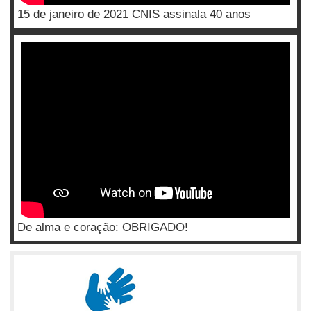
15 de janeiro de 2021 CNIS assinala 40 anos
De alma e coração: OBRIGADO!